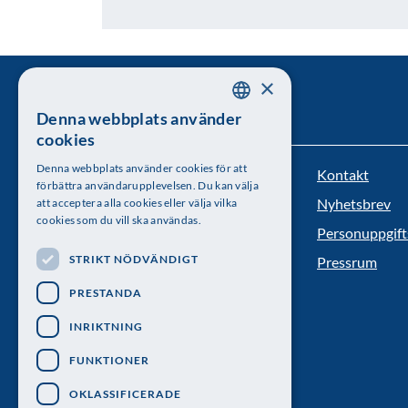
×
Denna webbplats använder
SWEDISH
cookies
ENGLISH
Denna webbplats använder cookies för att
Kontakt
Kungl. Vetenskapsakademien
förbättra användarupplevelsen. Du kan välja
Nyhetsbrev
att acceptera alla cookies eller välja vilka
Besöksadress: Lilla Frescativägen 4A
cookies som du vill ska användas.
Personuppgift
Telefon: 08-673 95 00
STRIKT NÖDVÄNDIGT
Pressrum
PRESTANDA
INRIKTNING
FUNKTIONER
OKLASSIFICERADE