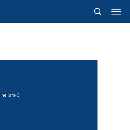
Sök
i helium-3