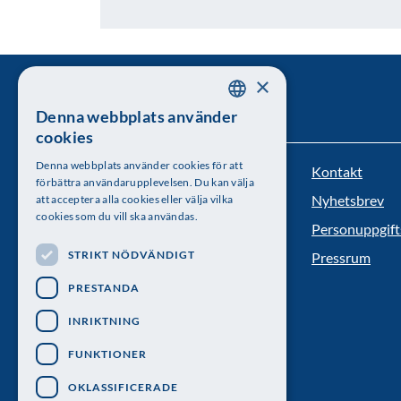
×
Denna webbplats använder
SWEDISH
cookies
ENGLISH
Denna webbplats använder cookies för att
Kontakt
Kungl. Vetenskapsakademien
förbättra användarupplevelsen. Du kan välja
Nyhetsbrev
att acceptera alla cookies eller välja vilka
Besöksadress: Lilla Frescativägen 4A
cookies som du vill ska användas.
Personuppgift
Telefon: 08-673 95 00
STRIKT NÖDVÄNDIGT
Pressrum
PRESTANDA
INRIKTNING
FUNKTIONER
OKLASSIFICERADE