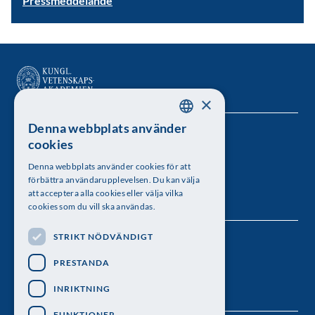
Pressmeddelande
×
Denna webbplats använder
SWEDISH
Kungl. Vetenskapsakademien
cookies
ENGLISH
Besöksadress: Lilla Frescativägen 4A
Denna webbplats använder cookies för att
förbättra användarupplevelsen. Du kan välja
Telefon: 08-673 95 00
att acceptera alla cookies eller välja vilka
cookies som du vill ska användas.
STRIKT NÖDVÄNDIGT
Följ oss
PRESTANDA
INRIKTNING
FUNKTIONER