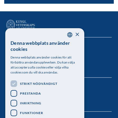
×
Denna webbplats använder
SWEDISH
Kungl. Vetenskapsakademien
cookies
ENGLISH
Besöksadress: Lilla Frescativägen 4A
Denna webbplats använder cookies för att
förbättra användarupplevelsen. Du kan välja
Telefon: 08-673 95 00
att acceptera alla cookies eller välja vilka
cookies som du vill ska användas.
STRIKT NÖDVÄNDIGT
Följ oss
PRESTANDA
INRIKTNING
FUNKTIONER