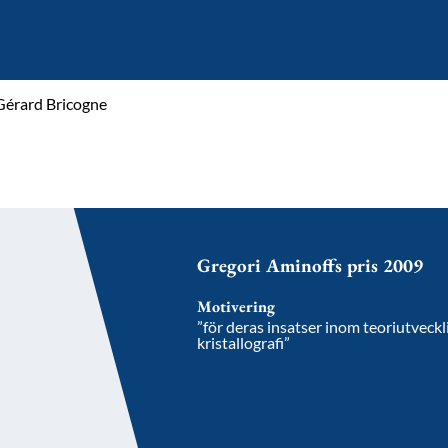
Gérard Bricogne
Gregori Aminoffs pris 2009
Motivering
”för deras insatser inom teoriutvec
kristallografi”