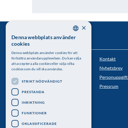
×
Denna webbplats använder
SWEDISH
cookies
ENGLISH
Denna webbplats använder cookies för att
Kontakt
förbättra användarupplevelsen. Du kan välja
Kungl. Vetenskapsakademien
att acceptera alla cookies eller välja vilka
Nyhetsbrev
cookies som du vill ska användas.
Besöksadress: Lilla Frescativägen 4A
Personuppgift
STRIKT NÖDVÄNDIGT
Telefon: 08-673 95 00
Pressrum
PRESTANDA
INRIKTNING
FUNKTIONER
OKLASSIFICERADE