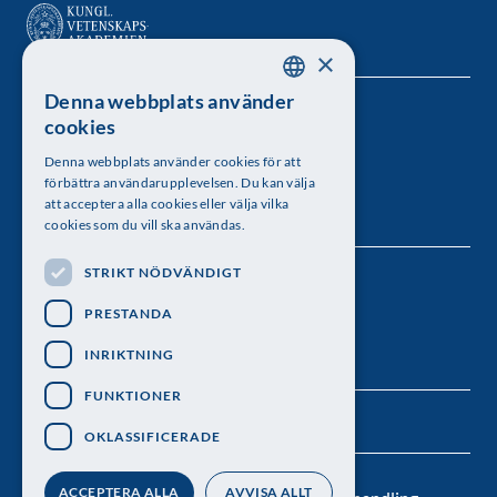
×
Denna webbplats använder
SWEDISH
Kungl. Vetenskapsakademien
cookies
ENGLISH
Besöksadress: Lilla Frescativägen 4A
Denna webbplats använder cookies för att
förbättra användarupplevelsen. Du kan välja
Telefon: 08-673 95 00
att acceptera alla cookies eller välja vilka
cookies som du vill ska användas.
STRIKT NÖDVÄNDIGT
Följ oss
PRESTANDA
INRIKTNING
FUNKTIONER
OKLASSIFICERADE
ACCEPTERA ALLA
AVVISA ALLT