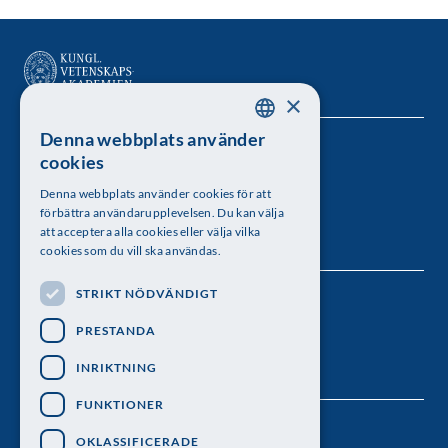
×
Denna webbplats använder
SWEDISH
Kungl. Vetenskapsakademien
cookies
ENGLISH
Besöksadress: Lilla Frescativägen 4A
Denna webbplats använder cookies för att
förbättra användarupplevelsen. Du kan välja
Telefon: 08-673 95 00
att acceptera alla cookies eller välja vilka
cookies som du vill ska användas.
STRIKT NÖDVÄNDIGT
Följ oss
PRESTANDA
INRIKTNING
FUNKTIONER
OKLASSIFICERADE