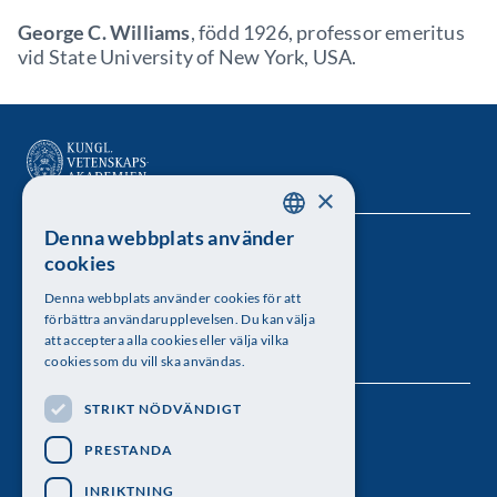
George C. Williams
, född 1926, professor emeritus
vid State University of New York, USA.
×
Denna webbplats använder
SWEDISH
Kungl. Vetenskapsakademien
cookies
ENGLISH
Besöksadress: Lilla Frescativägen 4A
Denna webbplats använder cookies för att
förbättra användarupplevelsen. Du kan välja
Telefon: 08-673 95 00
att acceptera alla cookies eller välja vilka
cookies som du vill ska användas.
STRIKT NÖDVÄNDIGT
Följ oss
PRESTANDA
INRIKTNING