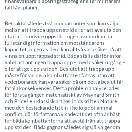
finansvalpars placeringsstrategier eller militärers
fälttågsplaner.
Betrakta således två kombattanter som kan välja
mellan att trappa upp en strid eller att avsluta den
utan att blodvite uppstår. Ingen av dem kan ha
fullständig information om motståndarens
kapacitet; ingen av dem kan alltså vara säker på att
vinna en upptrappad strid. Båda ställs därför inför
valet att antingen trappa upp – med osäker utgång –
eller att ge upp striden. Beslutet att trappa upp
måste för vardera kombattanten fattas utan att
vederbörande kan vara säker på om detta beslut får
fatala konsekvenser. Detta problem analyserades
för första gången matematiskt av Maynard Smith
och Price i en klassisk artikel i tidskriften Nature
med den bestickande titeln The logic of animal
conflict, där författarna visade att det ofta är bäst
för båda kombattanterna att avstå från att trappa
upp striden. Båda gagnar således sig själva genom