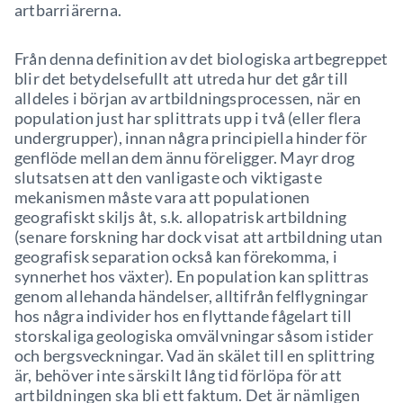
artbarriärerna.
Från denna definition av det biologiska artbegreppet
blir det betydelsefullt att utreda hur det går till
alldeles i början av artbildningsprocessen, när en
population just har splittrats upp i två (eller flera
undergrupper), innan några principiella hinder för
genflöde mellan dem ännu föreligger. Mayr drog
slutsatsen att den vanligaste och viktigaste
mekanismen måste vara att populationen
geografiskt skiljs åt, s.k. allopatrisk artbildning
(senare forskning har dock visat att artbildning utan
geografisk separation också kan förekomma, i
synnerhet hos växter). En population kan splittras
genom allehanda händelser, alltifrån felflygningar
hos några individer hos en flyttande fågelart till
storskaliga geologiska omvälvningar såsom istider
och bergsveckningar. Vad än skälet till en splittring
är, behöver inte särskilt lång tid förlöpa för att
artbildningen ska bli ett faktum. Det är nämligen