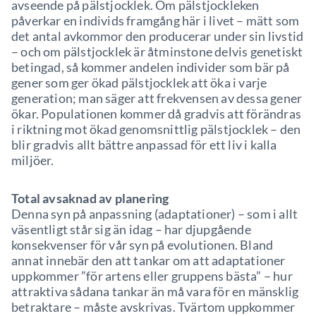
avseende på pälstjocklek. Om pälstjockleken
påverkar en individs framgång här i livet – mätt som
det antal avkommor den producerar under sin livstid
– och om pälstjocklek är åtminstone delvis genetiskt
betingad, så kommer andelen individer som bär på
gener som ger ökad pälstjocklek att öka i varje
generation; man säger att frekvensen av dessa gener
ökar. Populationen kommer då gradvis att förändras
i riktning mot ökad genomsnittlig pälstjocklek – den
blir gradvis allt bättre anpassad för ett liv i kalla
miljöer.
Total avsaknad av planering
Denna syn på anpassning (adaptationer) – som i allt
väsentligt står sig än idag – har djupgående
konsekvenser för vår syn på evolutionen. Bland
annat innebär den att tankar om att adaptationer
uppkommer ”för artens eller gruppens bästa” – hur
attraktiva sådana tankar än må vara för en mänsklig
betraktare – måste avskrivas. Tvärtom uppkommer