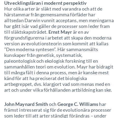
Utvecklingsläran i modernt perspektiv
Hur olika arter är släkt med varandra och att de
härstammar från gemensamma förfäder har
alltsedan Darwin vunnit acceptans, men meningarna
har gått isär vad gäller de processer som leder fram
till släktskapsträdet.
Ernst Mayr
är en av
förgrundsfigurerna i arbetet att skapa den moderna
version av evolutionsteorin som kommit att kallas
”Den moderna syntesen”. Här sammansmälts
kunskaper från genetisk, systematisk,
paleontologisk och ekologisk forskning till en
sammanhållen teori om evolution. Mayr har bidragit
till många fält i denna process, men är kanske mest
känd för att ha preciserat det biologiska
artbegreppet, dvs. klargjort vad som menas med en
art och under vilka förhållanden artbildning kan ske.
John Maynard Smith
och
George C. Williams
har
främst intresserat sig för de evolutionära processer
som leder till att arter ständigt förändras – under