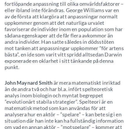
fortlöpande anpassning till olika omvärldsfaktorer –
eller ibland inte förändras. George Williams var en
av de första att klargöra att anpassningar normalt
uppkommer genom att det naturliga urvalet
favoriserar de individer inom en population som har
sådana egenskaper att de får flera avkommor än
andra individer. Han satte således in dödsstöten
mot tanken att anpassningar uppkommer ”för artens
bästa”, en ide som varit vitt spridd alltsedan Darwin
exponerade en oklarhet i sitt tänkande på denna
punkt.
John Maynard Smith
är mera matematiskt inriktad
än de andra två och har bl.a. infört spelteoretisk
analys inom biologin och myntat begreppet
”evolutionärt stabila strategier”. Spelteori är en
matematisk metod som kan användas för att
analysera hur en aktör – ”spelare” – kan bete sig i en
situation där han inte kan ha fullständig information
om vad en annan aktör – ”motspelare” – kommer att