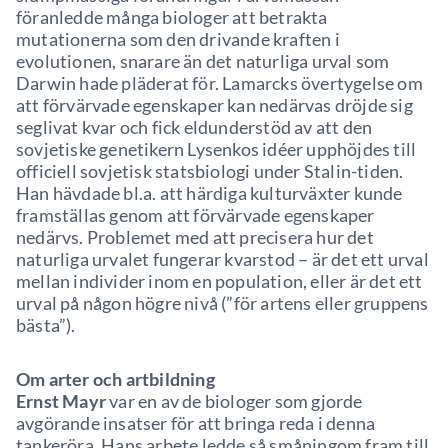
föranledde många biologer att betrakta
mutationerna som den drivande kraften i
evolutionen, snarare än det naturliga urval som
Darwin hade pläderat för. Lamarcks övertygelse om
att förvärvade egenskaper kan nedärvas dröjde sig
seglivat kvar och fick eldunderstöd av att den
sovjetiske genetikern Lysenkos idéer upphöjdes till
officiell sovjetisk statsbiologi under Stalin-tiden.
Han hävdade bl.a. att härdiga kulturväxter kunde
framställas genom att förvärvade egenskaper
nedärvs. Problemet med att precisera hur det
naturliga urvalet fungerar kvarstod – är det ett urval
mellan individer inom en population, eller är det ett
urval på någon högre nivå (”för artens eller gruppens
bästa”).
Om arter och artbildning
Ernst Mayr
var en av de biologer som gjorde
avgörande insatser för att bringa reda i denna
tankeröra. Hans arbete ledde så småningom fram till