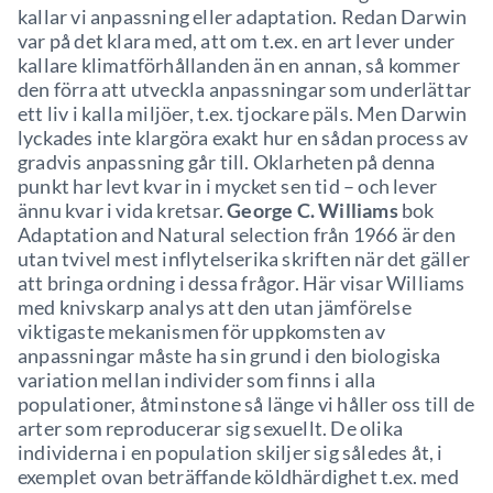
kallar vi anpassning eller adaptation. Redan Darwin
var på det klara med, att om t.ex. en art lever under
kallare klimatförhållanden än en annan, så kommer
den förra att utveckla anpassningar som underlättar
ett liv i kalla miljöer, t.ex. tjockare päls. Men Darwin
lyckades inte klargöra exakt hur en sådan process av
gradvis anpassning går till. Oklarheten på denna
punkt har levt kvar in i mycket sen tid – och lever
ännu kvar i vida kretsar.
George C. Williams
bok
Adaptation and Natural selection från 1966 är den
utan tvivel mest inflytelserika skriften när det gäller
att bringa ordning i dessa frågor. Här visar Williams
med knivskarp analys att den utan jämförelse
viktigaste mekanismen för uppkomsten av
anpassningar måste ha sin grund i den biologiska
variation mellan individer som finns i alla
populationer, åtminstone så länge vi håller oss till de
arter som reproducerar sig sexuellt. De olika
individerna i en population skiljer sig således åt, i
exemplet ovan beträffande köldhärdighet t.ex. med