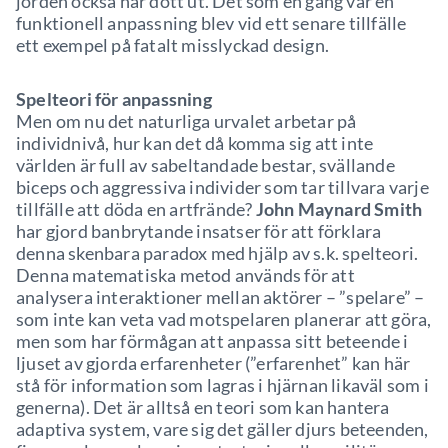
jorden också har dött ut. Det som en gång var en
funktionell anpassning blev vid ett senare tillfälle
ett exempel på fatalt misslyckad design.
Spelteori för anpassning
Men om nu det naturliga urvalet arbetar på
individnivå, hur kan det då komma sig att inte
världen är full av sabeltandade bestar, svällande
biceps och aggressiva individer som tar tillvara varje
tillfälle att döda en artfrände?
John Maynard Smith
har gjord banbrytande insatser för att förklara
denna skenbara paradox med hjälp av s.k. spelteori.
Denna matematiska metod används för att
analysera interaktioner mellan aktörer – ”spelare” –
som inte kan veta vad motspelaren planerar att göra,
men som har förmågan att anpassa sitt beteende i
ljuset av gjorda erfarenheter (”erfarenhet” kan här
stå för information som lagras i hjärnan likaväl som i
generna). Det är alltså en teori som kan hantera
adaptiva system, vare sig det gäller djurs beteenden,