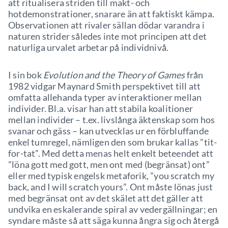
att ritualisera striden till makt- och
hotdemonstrationer, snarare än att faktiskt kämpa.
Observationen att rivaler sällan dödar varandra i
naturen strider således inte mot principen att det
naturliga urvalet arbetar på individnivå.
I sin bok
Evolution and the Theory of Games
från
1982 vidgar Maynard Smith perspektivet till att
omfatta allehanda typer av interaktioner mellan
individer. Bl.a. visar han att stabila koalitioner
mellan individer – t.ex. livslånga äktenskap som hos
svanar och gäss – kan utvecklas ur en förbluffande
enkel tumregel, nämligen den som brukar kallas ”tit-
for-tat”. Med detta menas helt enkelt beteendet att
”löna gott med gott, men ont med (begränsat) ont”
eller med typisk engelsk metaforik, ”you scratch my
back, and I will scratch yours”. Ont måste lönas just
med begränsat ont av det skälet att det gäller att
undvika en eskalerande spiral av vedergällningar; en
syndare måste så att säga kunna ångra sig och återgå