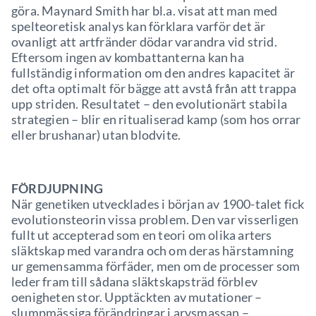
göra. Maynard Smith har bl.a. visat att man med
spelteoretisk analys kan förklara varför det är
ovanligt att artfränder dödar varandra vid strid.
Eftersom ingen av kombattanterna kan ha
fullständig information om den andres kapacitet är
det ofta optimalt för bägge att avstå från att trappa
upp striden. Resultatet – den evolutionärt stabila
strategien – blir en ritualiserad kamp (som hos orrar
eller brushanar) utan blodvite.
FÖRDJUPNING
När genetiken utvecklades i början av 1900-talet fick
evolutionsteorin vissa problem. Den var visserligen
fullt ut accepterad som en teori om olika arters
släktskap med varandra och om deras härstamning
ur gemensamma förfäder, men om de processer som
leder fram till sådana släktskapsträd förblev
oenigheten stor. Upptäckten av mutationer –
slumpmässiga förändringar i arvsmassan –