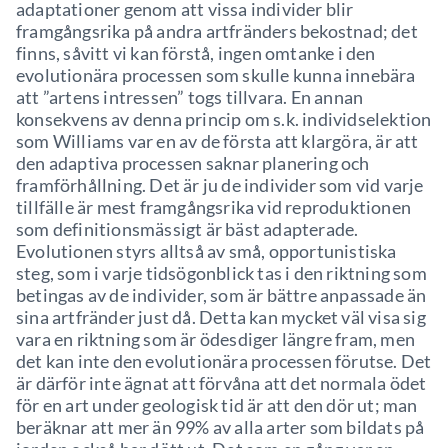
adaptationer genom att vissa individer blir
framgångsrika på andra artfränders bekostnad; det
finns, såvitt vi kan förstå, ingen omtanke i den
evolutionära processen som skulle kunna innebära
att ”artens intressen” togs tillvara. En annan
konsekvens av denna princip om s.k. individselektion
som Williams var en av de första att klargöra, är att
den adaptiva processen saknar planering och
framförhållning. Det är ju de individer som vid varje
tillfälle är mest framgångsrika vid reproduktionen
som definitionsmässigt är bäst adapterade.
Evolutionen styrs alltså av små, opportunistiska
steg, som i varje tidsögonblick tas i den riktning som
betingas av de individer, som är bättre anpassade än
sina artfränder just då. Detta kan mycket väl visa sig
vara en riktning som är ödesdiger längre fram, men
det kan inte den evolutionära processen förutse. Det
är därför inte ägnat att förvåna att det normala ödet
för en art under geologisk tid är att den dör ut; man
beräknar att mer än 99% av alla arter som bildats på