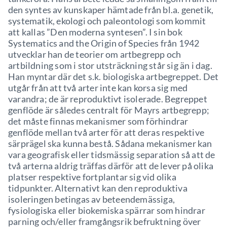
den syntes av kunskaper hämtade från bl.a. genetik,
systematik, ekologi och paleontologi som kommit
att kallas ”Den moderna syntesen”. I sin bok
Systematics and the Origin of Species från 1942
utvecklar han de teorier om artbegrepp och
artbildning som i stor utsträckning står sig än i dag.
Han myntar där det s.k. biologiska artbegreppet. Det
utgår från att två arter inte kan korsa sig med
varandra; de är reproduktivt isolerade. Begreppet
genflöde är således centralt för Mayrs artbegrepp;
det måste finnas mekanismer som förhindrar
genflöde mellan två arter för att deras respektive
särprägel ska kunna bestå. Sådana mekanismer kan
vara geografisk eller tidsmässig separation så att de
två arterna aldrig träffas därför att de lever på olika
platser respektive fortplantar sig vid olika
tidpunkter. Alternativt kan den reproduktiva
isoleringen betingas av beteendemässiga,
fysiologiska eller biokemiska spärrar som hindrar
parning och/eller framgångsrik befruktning över