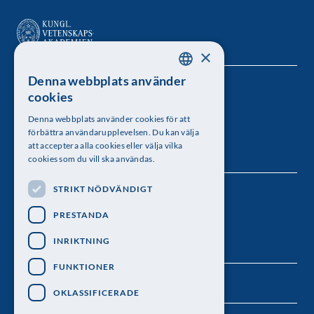
×
Denna webbplats använder
SWEDISH
Kungl. Vetenskapsakademien
cookies
ENGLISH
Besöksadress: Lilla Frescativägen 4A
Denna webbplats använder cookies för att
förbättra användarupplevelsen. Du kan välja
Telefon: 08-673 95 00
att acceptera alla cookies eller välja vilka
cookies som du vill ska användas.
STRIKT NÖDVÄNDIGT
Följ oss
PRESTANDA
INRIKTNING
FUNKTIONER
OKLASSIFICERADE