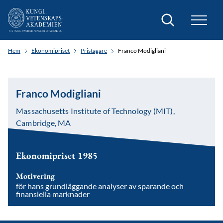
Sök
Hem
Ekonomipriset
Pristagare
Franco Modigliani
Franco Modigliani
Massachusetts Institute of Technology (MIT),
Cambridge, MA
Ekonomipriset 1985
Motivering
för hans grundläggande analyser av sparande och
finansiella marknader