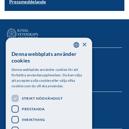
Pressmeddelande
×
Denna webbplats använder
SWEDISH
Kungl. Vetenskapsakademien
cookies
ENGLISH
Besöksadress: Lilla Frescativägen 4A
Denna webbplats använder cookies för att
förbättra användarupplevelsen. Du kan välja
Telefon: 08-673 95 00
att acceptera alla cookies eller välja vilka
cookies som du vill ska användas.
STRIKT NÖDVÄNDIGT
Följ oss
PRESTANDA
INRIKTNING