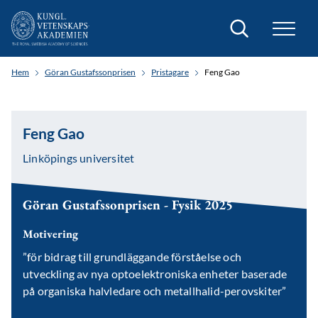
Sök
Hem
Göran Gustafssonprisen
Pristagare
Feng Gao
Feng Gao
Linköpings universitet
Göran Gustafssonprisen - Fysik 2025
Motivering
”för bidrag till grundläggande förståelse och
utveckling av nya optoelektroniska enheter baserade
på organiska halvledare och metallhalid-perovskiter”