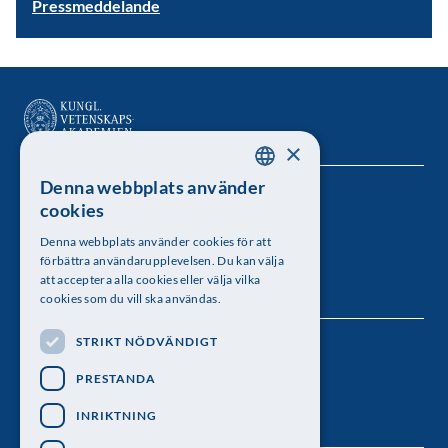
Pressmeddelande
×
Denna webbplats använder
SWEDISH
Kungl. Vetenskapsakademien
cookies
ENGLISH
Besöksadress: Lilla Frescativägen 4A
Denna webbplats använder cookies för att
förbättra användarupplevelsen. Du kan välja
Telefon: 08-673 95 00
att acceptera alla cookies eller välja vilka
cookies som du vill ska användas.
STRIKT NÖDVÄNDIGT
Följ oss
PRESTANDA
INRIKTNING