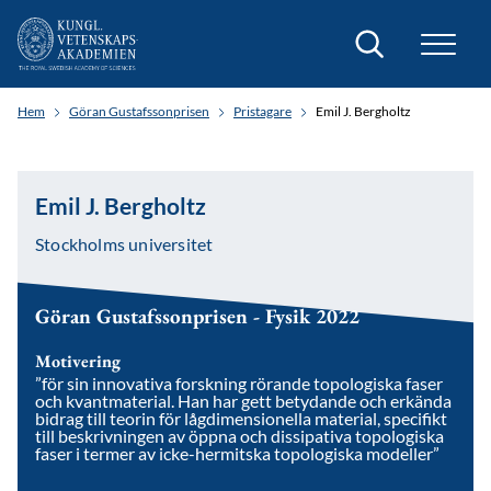
Sök
Hem
Göran Gustafssonprisen
Pristagare
Emil J. Bergholtz
Emil J. Bergholtz
Stockholms universitet
Göran Gustafssonprisen - Fysik 2022
Motivering
”för sin innovativa forskning rörande topologiska faser
och kvantmaterial. Han har gett betydande och erkända
bidrag till teorin för lågdimensionella material, specifikt
till beskrivningen av öppna och dissipativa topologiska
faser i termer av icke-hermitska topologiska modeller”