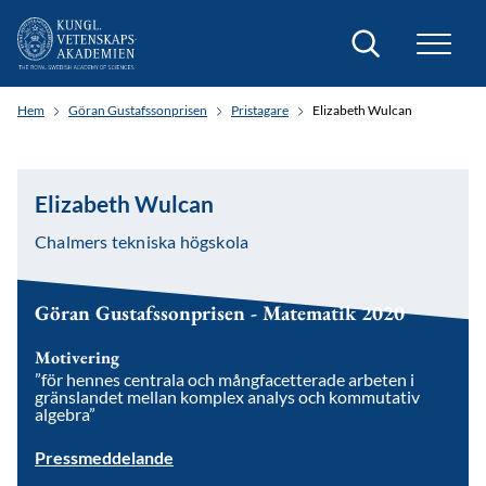
Sök
Hem
Göran Gustafssonprisen
Pristagare
Elizabeth Wulcan
Elizabeth Wulcan
Chalmers tekniska högskola
Göran Gustafssonprisen - Matematik 2020
Motivering
”för hennes centrala och mångfacetterade arbeten i
gränslandet mellan komplex analys och kommutativ
algebra”
Pressmeddelande