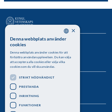
×
Denna webbplats använder
SWEDISH
Kungl. Vetenskapsakademien
cookies
ENGLISH
Besöksadress: Lilla Frescativägen 4A
Denna webbplats använder cookies för att
förbättra användarupplevelsen. Du kan välja
Telefon: 08-673 95 00
att acceptera alla cookies eller välja vilka
cookies som du vill ska användas.
STRIKT NÖDVÄNDIGT
Följ oss
PRESTANDA
INRIKTNING
FUNKTIONER