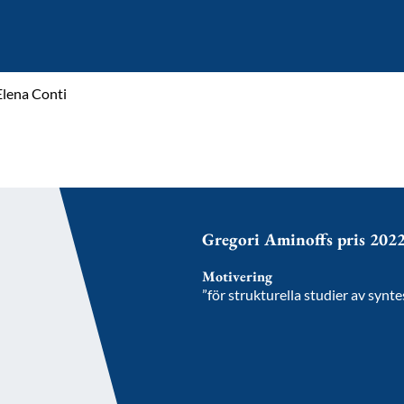
Elena Conti
Gregori Aminoffs pris 202
Motivering
”för strukturella studier av syn