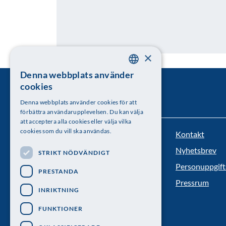
×
Denna webbplats använder
SWEDISH
cookies
ENGLISH
Denna webbplats använder cookies för att
förbättra användarupplevelsen. Du kan välja
att acceptera alla cookies eller välja vilka
cookies som du vill ska användas.
Kontakt
Kungl. Vetenskapsakademien
Nyhetsbrev
STRIKT NÖDVÄNDIGT
Besöksadress: Lilla Frescativägen 4A
Personuppgift
PRESTANDA
Telefon: 08-673 95 00
Pressrum
INRIKTNING
FUNKTIONER