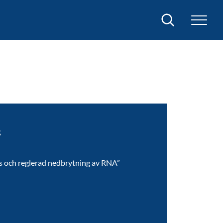
Sök
2
tes och reglerad nedbrytning av RNA”