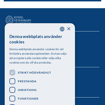
×
Denna webbplats använder
SWEDISH
Kungl. Vetenskapsakademien
cookies
ENGLISH
Besöksadress: Lilla Frescativägen 4A
Denna webbplats använder cookies för att
förbättra användarupplevelsen. Du kan välja
Telefon: 08-673 95 00
att acceptera alla cookies eller välja vilka
cookies som du vill ska användas.
STRIKT NÖDVÄNDIGT
Följ oss
PRESTANDA
INRIKTNING
FUNKTIONER