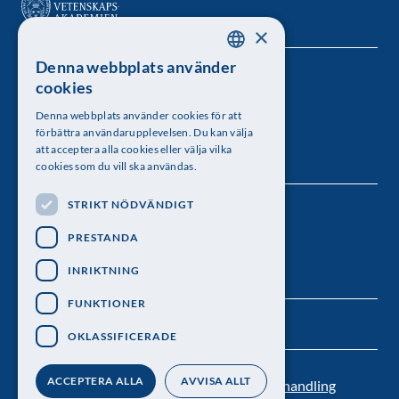
×
Denna webbplats använder
SWEDISH
Kungl. Vetenskapsakademien
cookies
ENGLISH
Besöksadress: Lilla Frescativägen 4A
Denna webbplats använder cookies för att
förbättra användarupplevelsen. Du kan välja
Telefon: 08-673 95 00
att acceptera alla cookies eller välja vilka
cookies som du vill ska användas.
STRIKT NÖDVÄNDIGT
Följ oss
PRESTANDA
INRIKTNING
FUNKTIONER
OKLASSIFICERADE
ACCEPTERA ALLA
AVVISA ALLT
Kontakt
Nyhetsbrev
Personuppgiftsbehandling