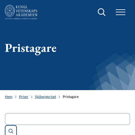
Sök
Pristagare
Hem
Priser
Sjöbergpriset
Pristagare
Sök