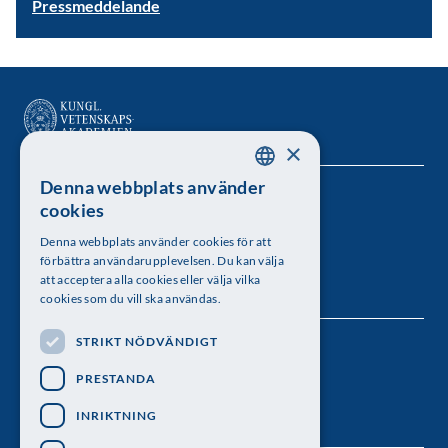
Pressmeddelande
×
Denna webbplats använder
SWEDISH
Kungl. Vetenskapsakademien
cookies
ENGLISH
Besöksadress: Lilla Frescativägen 4A
Denna webbplats använder cookies för att
förbättra användarupplevelsen. Du kan välja
Telefon: 08-673 95 00
att acceptera alla cookies eller välja vilka
cookies som du vill ska användas.
STRIKT NÖDVÄNDIGT
Följ oss
PRESTANDA
INRIKTNING