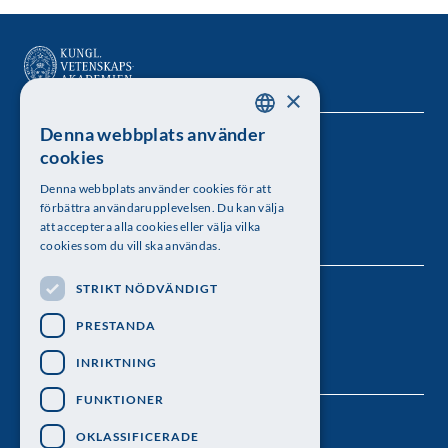
×
Denna webbplats använder
SWEDISH
Kungl. Vetenskapsakademien
cookies
ENGLISH
Besöksadress: Lilla Frescativägen 4A
Denna webbplats använder cookies för att
förbättra användarupplevelsen. Du kan välja
Telefon: 08-673 95 00
att acceptera alla cookies eller välja vilka
cookies som du vill ska användas.
STRIKT NÖDVÄNDIGT
Följ oss
PRESTANDA
INRIKTNING
FUNKTIONER
OKLASSIFICERADE