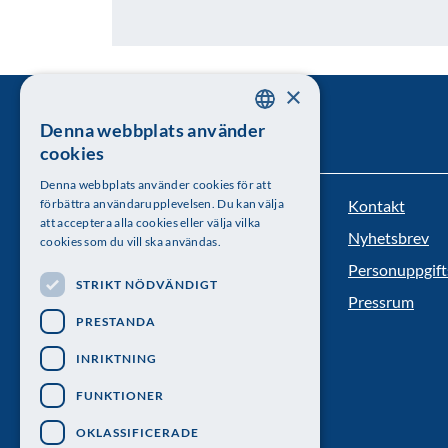
×
Denna webbplats använder
SWEDISH
cookies
ENGLISH
Denna webbplats använder cookies för att
Kontakt
förbättra användarupplevelsen. Du kan välja
Kungl. Vetenskapsakademien
att acceptera alla cookies eller välja vilka
Nyhetsbrev
cookies som du vill ska användas.
Besöksadress: Lilla Frescativägen 4A
Personuppgift
STRIKT NÖDVÄNDIGT
Telefon: 08-673 95 00
Pressrum
PRESTANDA
INRIKTNING
FUNKTIONER
OKLASSIFICERADE