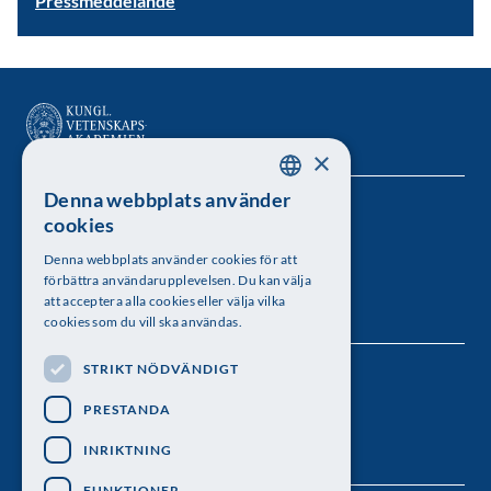
Pressmeddelande
×
Denna webbplats använder
SWEDISH
Kungl. Vetenskapsakademien
cookies
ENGLISH
Besöksadress: Lilla Frescativägen 4A
Denna webbplats använder cookies för att
förbättra användarupplevelsen. Du kan välja
Telefon: 08-673 95 00
att acceptera alla cookies eller välja vilka
cookies som du vill ska användas.
STRIKT NÖDVÄNDIGT
Följ oss
PRESTANDA
INRIKTNING
FUNKTIONER