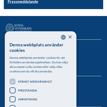
Pressmeddelande
×
Denna webbplats använder
SWEDISH
Kungl. Vetenskapsakademien
cookies
ENGLISH
Besöksadress: Lilla Frescativägen 4A
Denna webbplats använder cookies för att
förbättra användarupplevelsen. Du kan välja
Telefon: 08-673 95 00
att acceptera alla cookies eller välja vilka
cookies som du vill ska användas.
STRIKT NÖDVÄNDIGT
Följ oss
PRESTANDA
INRIKTNING