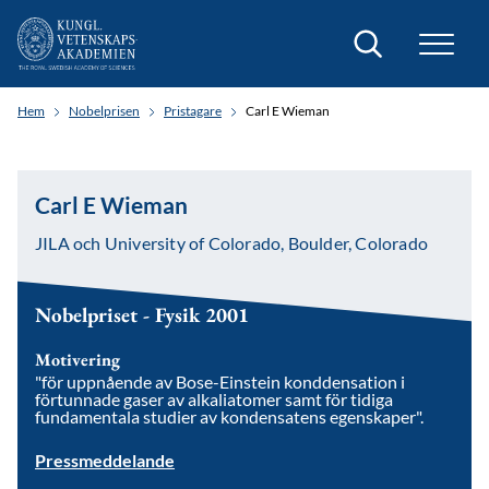
Sök
Hem
Nobelprisen
Pristagare
Carl E Wieman
Carl E Wieman
JILA och University of Colorado, Boulder, Colorado
Nobelpriset - Fysik 2001
Motivering
"för uppnående av Bose-Einstein konddensation i
förtunnade gaser av alkaliatomer samt för tidiga
fundamentala studier av kondensatens egenskaper".
Pressmeddelande