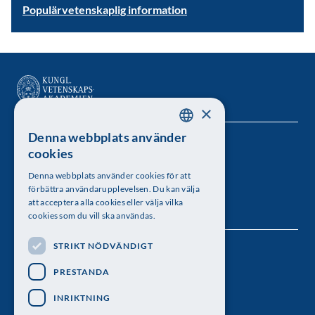
Populärvetenskaplig information
×
Denna webbplats använder
SWEDISH
Kungl. Vetenskapsakademien
cookies
ENGLISH
Besöksadress: Lilla Frescativägen 4A
Denna webbplats använder cookies för att
förbättra användarupplevelsen. Du kan välja
Telefon: 08-673 95 00
att acceptera alla cookies eller välja vilka
cookies som du vill ska användas.
STRIKT NÖDVÄNDIGT
Följ oss
PRESTANDA
INRIKTNING