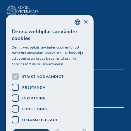
×
Denna webbplats använder
SWEDISH
Kungl. Vetenskapsakademien
cookies
ENGLISH
Besöksadress: Lilla Frescativägen 4A
Denna webbplats använder cookies för att
förbättra användarupplevelsen. Du kan välja
Telefon: 08-673 95 00
att acceptera alla cookies eller välja vilka
cookies som du vill ska användas.
STRIKT NÖDVÄNDIGT
Följ oss
PRESTANDA
INRIKTNING
FUNKTIONER
OKLASSIFICERADE