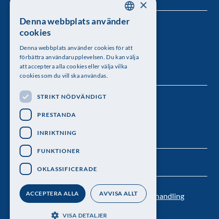
×
Denna webbplats använder
SWEDISH
Kungl. Vetenskapsakademien
cookies
ENGLISH
Besöksadress: Lilla Frescativägen 4A
Denna webbplats använder cookies för att
förbättra användarupplevelsen. Du kan välja
Telefon: 08-673 95 00
att acceptera alla cookies eller välja vilka
cookies som du vill ska användas.
STRIKT NÖDVÄNDIGT
Följ oss
PRESTANDA
INRIKTNING
FUNKTIONER
OKLASSIFICERADE
ACCEPTERA ALLA
AVVISA ALLT
Kontakt
Nyhetsbrev
Personuppgiftsbehandling
Pressrum
VISA DETALJER