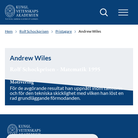
Sök
Hem
Rolf Schockprisen
Pristagare
Andrew Wiles
Andrew Wiles
Rolf Schockprisen - Matematik 1995
Motivering
För de avgörande resultat han uppnått inom talteorin
och för den tekniska skicklighet med vilken han löst en
rad grundläggande förmodanden.