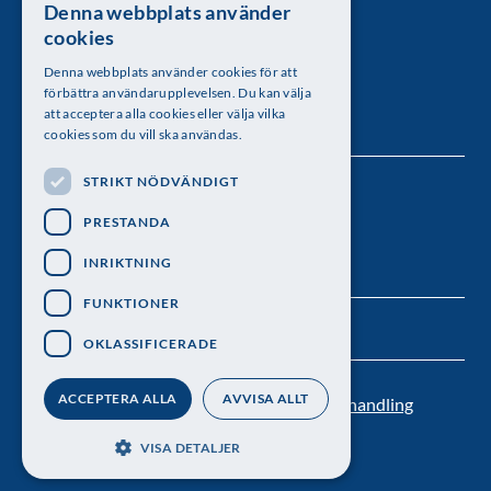
Denna webbplats använder
SWEDISH
Kungl. Vetenskapsakademien
cookies
ENGLISH
Besöksadress: Lilla Frescativägen 4A
Denna webbplats använder cookies för att
förbättra användarupplevelsen. Du kan välja
Telefon: 08-673 95 00
att acceptera alla cookies eller välja vilka
cookies som du vill ska användas.
STRIKT NÖDVÄNDIGT
Följ oss
PRESTANDA
INRIKTNING
FUNKTIONER
OKLASSIFICERADE
ACCEPTERA ALLA
AVVISA ALLT
Kontakt
Nyhetsbrev
Personuppgiftsbehandling
Pressrum
VISA DETALJER