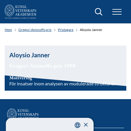
Sök
Hem
Gregori Aminoffs pris
Pristagare
Aloysio Janner
Aloysio Janner
Gregori Aminoffs pris 1998
Motivering
För insatser inom analysen av modulerade strukturer.
×