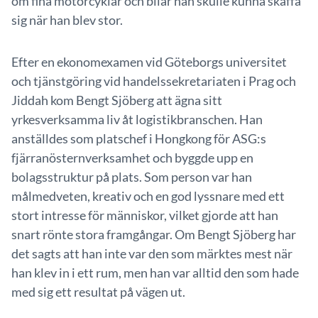
om fina motorcyklar och bilar han skulle kunna skaffa
sig när han blev stor.
Efter en ekonomexamen vid Göteborgs universitet
och tjänstgöring vid handelssekretariaten i Prag och
Jiddah kom Bengt Sjöberg att ägna sitt
yrkesverksamma liv åt logistikbranschen. Han
anställdes som platschef i Hongkong för ASG:s
fjärranösternverksamhet och byggde upp en
bolagsstruktur på plats. Som person var han
målmedveten, kreativ och en god lyssnare med ett
stort intresse för människor, vilket gjorde att han
snart rönte stora framgångar. Om Bengt Sjöberg har
det sagts att han inte var den som märktes mest när
han klev in i ett rum, men han var alltid den som hade
med sig ett resultat på vägen ut.