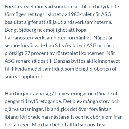
Första steget mot vad som kom att bli en betydande
förmögenhet togs i slutet av 1980-talet när ASG
beslutat sig för att sälja utlandsverksamheterna.
Bengt Sjöberg fick möjlighet att köpa
fjärranösternverksamheten förmånligt. Något år
senare förvärvade han SJ:s A-aktier i ASG och fick
plötsligt 27 procent av röstetalet i koncernen. När
ASG senare såldes till Danzas byttes aktieinnehavet
till likvida medel samtidigt som Bengt Sjöbergs roll
som vd upphörde.
Han började ägna sig åt investeringar och lånade ut
pengar till nyföretagande. Det blev många stora och
djärva satsningar. Ibland gick det över förväntan,
ibland förlorade han nästan allt och fick börja om från
början igen. Men han behöll alltid sin positiva