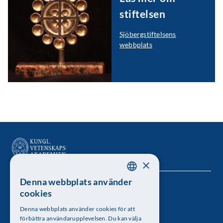
stiftelsen
Sjöbergstiftelsens
webbplats
×
Denna webbplats använder
SWEDISH
Kungl. Vetenskapsakademien
cookies
ENGLISH
Besöksadress: Lilla Frescativägen 4A
Denna webbplats använder cookies för att
förbättra användarupplevelsen. Du kan välja