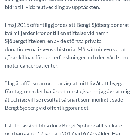
bidra till vidareutveckling av upptäckten.
I maj 2016 offentliggjordes att Bengt Sjöberg donerat
två miljarder kronor till en stiftelse vid namn
Sjöbergstiftelsen, en av de största privata
donationerna i svensk historia. Målsättningen var att
göra skillnad för cancerforskningen och den vård som
möter cancerpatienter.
”Jag är affärsman och har ägnat mitt liv åt att bygga
företag, men det här är det mest givande jag ägnat mig
åt och jag vill se resultat så snart som möjligt”, sade
Bengt Sjöberg vid offentliggörandet.
I slutet av året blev dock Bengt Sjöberg allt sjukare
och han avled 17 januari 2017 vid 67 års ålder. Han