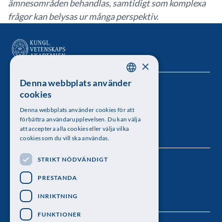
ämnesområden behandlas, samtidigt som komplexa
frågor kan belysas ur många perspektiv.
×
Denna webbplats använder
SWEDISH
Kungl. Vetenskapsakademien
cookies
ENGLISH
Besöksadress: Lilla Frescativägen 4A
Denna webbplats använder cookies för att
förbättra användarupplevelsen. Du kan välja
Telefon: 08-673 95 00
att acceptera alla cookies eller välja vilka
cookies som du vill ska användas.
STRIKT NÖDVÄNDIGT
Följ oss
PRESTANDA
INRIKTNING
FUNKTIONER