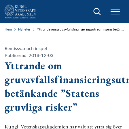
Sök
Hem
Nyheter
Yttrande om gruvavfallsfinansieringsutredningens betänkande ”Statens gruvliga risker”
Remissvar och inspel
Publicerad: 2018-12-03
Yttrande om
gruvavfallsfinansieringsut
betänkande ”Statens
gruvliga risker”
Kungl. Vetenskapsakademien har valt att yttra sig över