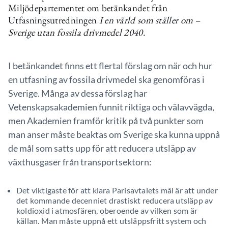
Miljödepartementet om betänkandet från
Utfasningsutredningen
I en värld som ställer om –
Sverige utan fossila drivmedel 2040.
I betänkandet finns ett flertal förslag om när och hur
en utfasning av fossila drivmedel ska genomföras i
Sverige. Många av dessa förslag har
Vetenskapsakademien funnit riktiga och välavvägda,
men Akademien framför kritik på två punkter som
man anser måste beaktas om Sverige ska kunna uppnå
de mål som satts upp för att reducera utsläpp av
växthusgaser från transportsektorn:
Det viktigaste för att klara Parisavtalets mål är att under
det kommande decenniet drastiskt reducera utsläpp av
koldioxid i atmosfären, oberoende av vilken som är
källan. Man måste uppnå ett utsläppsfritt system och