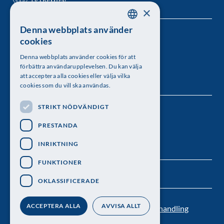
×
Denna webbplats använder
SWEDISH
Kungl. Vetenskapsakademien
cookies
ENGLISH
Besöksadress: Lilla Frescativägen 4A
Denna webbplats använder cookies för att
förbättra användarupplevelsen. Du kan välja
Telefon: 08-673 95 00
att acceptera alla cookies eller välja vilka
cookies som du vill ska användas.
STRIKT NÖDVÄNDIGT
Följ oss
PRESTANDA
INRIKTNING
FUNKTIONER
OKLASSIFICERADE
ACCEPTERA ALLA
AVVISA ALLT
Kontakt
Nyhetsbrev
Personuppgiftsbehandling