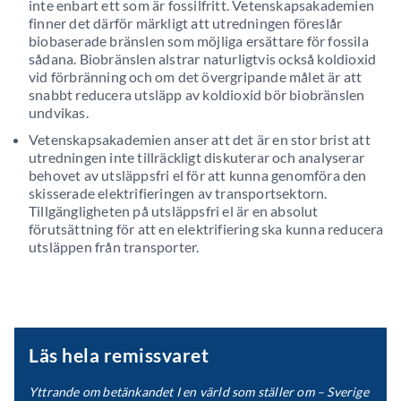
inte enbart ett som är fossilfritt. Vetenskapsakademien
finner det därför märkligt att utredningen föreslår
biobaserade bränslen som möjliga ersättare för fossila
sådana. Biobränslen alstrar naturligtvis också koldioxid
vid förbränning och om det övergripande målet är att
snabbt reducera utsläpp av koldioxid bör biobränslen
undvikas.
Vetenskapsakademien anser att det är en stor brist att
utredningen inte tillräckligt diskuterar och analyserar
behovet av utsläppsfri el för att kunna genomföra den
skisserade elektrifieringen av transportsektorn.
Tillgängligheten på utsläppsfri el är en absolut
förutsättning för att en elektrifiering ska kunna reducera
utsläppen från transporter.
Läs hela remissvaret
Yttrande om betänkandet I en värld som ställer om – Sverige