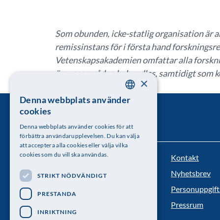
Som obunden, icke-statlig organisation ä
remissinstans för i första hand forskningsre
Vetenskapsakademien omfattar alla forskni
ämnesområden behandlas, samtidigt som ko
×
perspektiv.
Denna webbplats använder
SWEDISH
cookies
ENGLISH
Denna webbplats använder cookies för att
förbättra användarupplevelsen. Du kan välja
att acceptera alla cookies eller välja vilka
cookies som du vill ska användas.
Kontakt
Kungl. Vetenskapsakademien
Nyhetsbrev
STRIKT NÖDVÄNDIGT
Besöksadress: Lilla Frescativägen 4A
Personuppgift
PRESTANDA
Telefon: 08-673 95 00
Pressrum
INRIKTNING