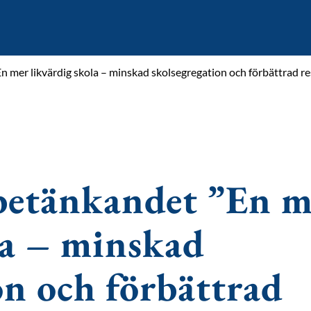
 mer likvärdig skola – minskad skolsegregation och förbättrad res
betänkandet ”En m
la – minskad
on och förbättrad