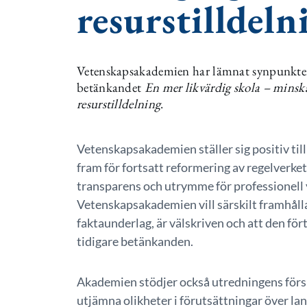
resurstilldeln
Vetenskapsakademien har lämnat synpunkter
betänkandet
En mer likvärdig skola – minsk
resurstilldelning
.
Vetenskapsakademien ställer sig positiv til
fram för fortsatt reformering av regelverket 
transparens och utrymme för professionell
Vetenskapsakademien vill särskilt framhålla
faktaunderlag, är välskriven och att den för
tidigare betänkanden.
Akademien stödjer också utredningens förslag
utjämna olikheter i förutsättningar över lan