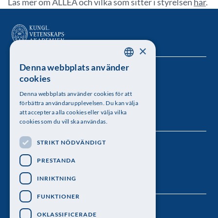
Läs mer om ALLEA och vilka som sitter i styrelsen
här
.
×
Denna webbplats använder
SWEDISH
Kungl. Vetenskapsakademien
cookies
ENGLISH
Besöksadress: Lilla Frescativägen 4A
Denna webbplats använder cookies för att
förbättra användarupplevelsen. Du kan välja
Telefon: 08-673 95 00
att acceptera alla cookies eller välja vilka
cookies som du vill ska användas.
STRIKT NÖDVÄNDIGT
Följ oss
PRESTANDA
INRIKTNING
FUNKTIONER
OKLASSIFICERADE