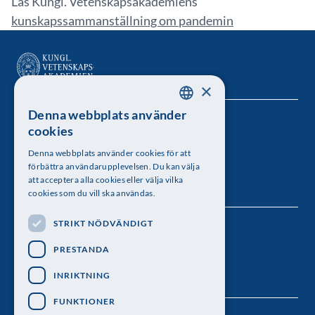
Läs Kungl. Vetenskapsakademiens
kunskapssamm
anställning om pandemin
×
Denna webbplats använder
SWEDISH
Kungl. Vetenskapsakademien
cookies
ENGLISH
Besöksadress: Lilla Frescativägen 4A
Denna webbplats använder cookies för att
förbättra användarupplevelsen. Du kan välja
Telefon: 08-673 95 00
att acceptera alla cookies eller välja vilka
cookies som du vill ska användas.
STRIKT NÖDVÄNDIGT
Följ oss
PRESTANDA
INRIKTNING
FUNKTIONER