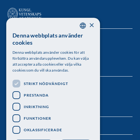
×
Denna webbplats använder
SWEDISH
Kungl. Vetenskapsakademien
cookies
ENGLISH
Besöksadress: Lilla Frescativägen 4A
Denna webbplats använder cookies för att
förbättra användarupplevelsen. Du kan välja
Telefon: 08-673 95 00
att acceptera alla cookies eller välja vilka
cookies som du vill ska användas.
STRIKT NÖDVÄNDIGT
Följ oss
PRESTANDA
INRIKTNING
FUNKTIONER
OKLASSIFICERADE