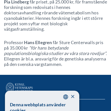
Pia Lindberg
får priset, på 25.000 kr, för framstående
forskning som redovisats i hennes
doktorsavhandling rörande vätemetabolism hos
cyanobakterier. Hennes forskning ingår i ett större
projekt som syftar mot biologisk
vätgasframställning.
Professor
Hans Ellegren
får Sture Centerwalls pris
på 35.000 kr
”för hans betydande
populationsbiologiska studier av våra stora rovdjur”.
Ellegren är bl.a. ansvarig för de genetiska analyserna
på den svenska vargstammen.
×
Denna webbplats använder
SWEDISH
Kungl. Vetenskapsakademien
cookies