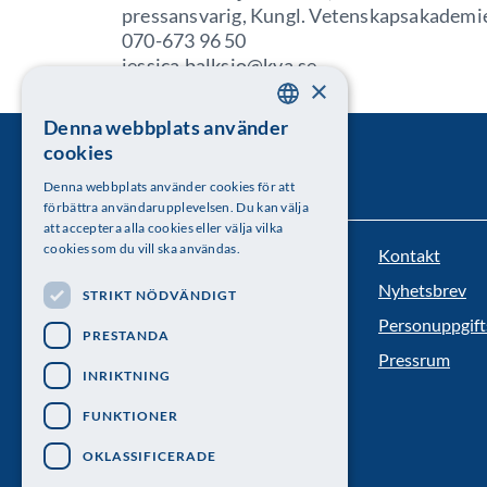
pressansvarig, Kungl. Vetenskapsakademi
070-673 96 50
jessica.balksjo@kva.se
×
Denna webbplats använder
SWEDISH
cookies
ENGLISH
Denna webbplats använder cookies för att
förbättra användarupplevelsen. Du kan välja
att acceptera alla cookies eller välja vilka
cookies som du vill ska användas.
Kontakt
Kungl. Vetenskapsakademien
Nyhetsbrev
STRIKT NÖDVÄNDIGT
Besöksadress: Lilla Frescativägen 4A
Personuppgift
PRESTANDA
Telefon: 08-673 95 00
Pressrum
INRIKTNING
FUNKTIONER
OKLASSIFICERADE