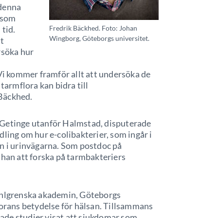
 denna
e som
 tid.
Fredrik Bäckhed. Foto: Johan
Wingborg, Göteborgs universitet.
tt
rsöka hur
 kommer framför allt att undersöka de
armflora kan bidra till
Bäckhed.
i Getinge utanför Halmstad, disputerade
dling om hur e-colibakterier, som ingår i
on i urinvägarna. Som postdoc på
 han att forska på tarmbakteriers
Sahlgrenska akademin, Göteborgs
lorans betydelse för hälsan. Tillsammans
ade studier visat att sjukdomar som