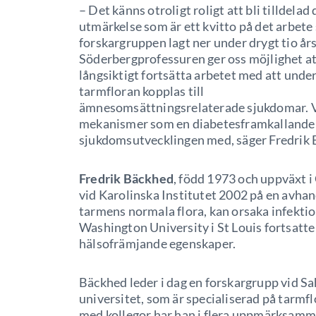
– Det känns otroligt roligt att bli tilldelad
utmärkelse som är ett kvitto på det arbet
forskargruppen lagt ner under drygt tio års
Söderbergprofessuren ger oss möjlighet a
långsiktigt fortsätta arbetet med att unde
tarmfloran kopplas till
ämnesomsättningsrelaterade sjukdomar. Vi
mekanismer som en diabetesframkallande t
sjukdomsutvecklingen med, säger Fredrik 
Fredrik Bäckhed
, född 1973 och uppväxt 
vid Karolinska Institutet 2002 på en avhan
tarmens normala flora, kan orsaka infekti
Washington University i St Louis fortsatte
hälsofrämjande egenskaper.
Bäckhed leder i dag en forskargrupp vid 
universitet, som är specialiserad på tarmf
med kollegor har han i flera uppmärksamm