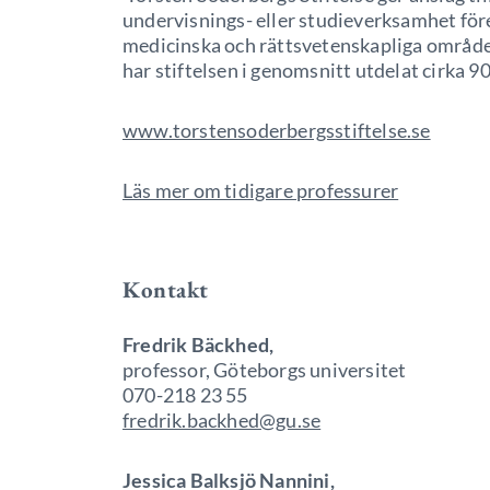
undervisnings- eller studieverksamhet fö
medicinska och rättsvetenskapliga områd
har stiftelsen i genomsnitt utdelat cirka 90
www.torstensoderbergsstiftelse.se
Läs mer om tidigare professurer
Kontakt
Fredrik Bäckhed,
professor, Göteborgs universitet
070-218 23 55
fredrik.backhed@gu.se
Jessica Balksjö Nannini,