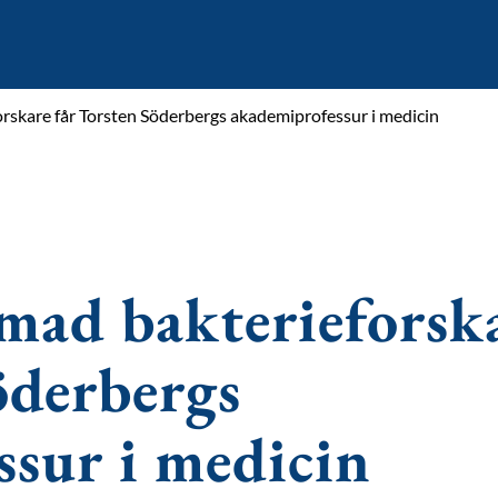
kare får Torsten Söderbergs akademiprofessur i medicin
ad bakterieforsk
öderbergs
sur i medicin