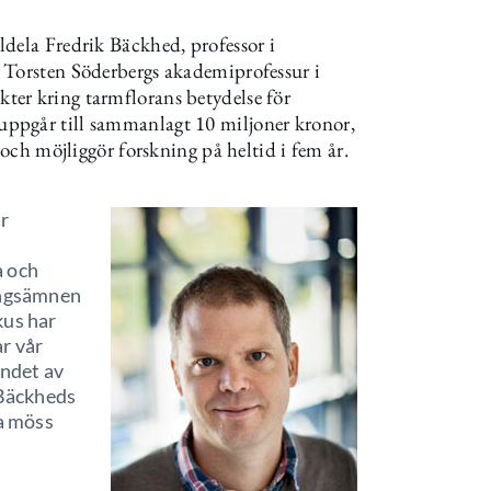
dela Fredrik Bäckhed, professor i
 Torsten Söderbergs akademiprofessur i
er kring tarmflorans betydelse för
ppgår till sammanlagt 10 miljoner kronor,
 och möjliggör forskning på heltid i fem år.
år
a och
ringsämnen
kus har
r vår
andet av
Bäckheds
ia möss