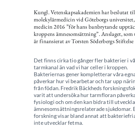
Kungl. Vetenskapsakademien har beslutat till
molekylärmedicin vid Göteborgs universitet,
medicin 2016 ”för hans banbrytande upptäckt
kroppens ämnesomsättning”. Anslaget, som u
är finansierat av Torsten Söderbergs Stiftelse
Det finns cirka tio gånger fler bakterier i v
tarmkanal än vad vi har celler i kroppen.
Bakteriernas gener kompletterar våra egn
påverkar hur vi bearbetar och tar upp nä
från födan. Fredrik Bäckheds forskningsfo
varit att undersöka hur tarmfloran påverka
fysiologi och om den kan bidra till utveckl
ämnesomsättningsrelaterade sjukdomar. 
forskning visar bland annat att bakteriefr
inte utvecklar fetma.