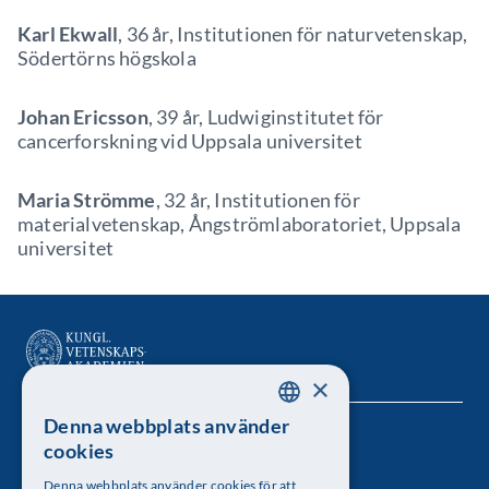
Karl Ekwall
, 36 år, Institutionen för naturvetenskap,
Södertörns högskola
Johan Ericsson
, 39 år, Ludwiginstitutet för
cancerforskning vid Uppsala universitet
Maria Strömme
, 32 år, Institutionen för
materialvetenskap, Ångströmlaboratoriet, Uppsala
universitet
×
Denna webbplats använder
SWEDISH
Kungl. Vetenskapsakademien
cookies
ENGLISH
Besöksadress: Lilla Frescativägen 4A
Denna webbplats använder cookies för att