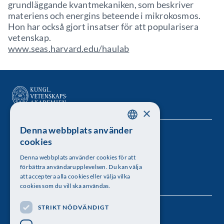
grundläggande kvantmekaniken, som beskriver
materiens och energins beteende i mikrokosmos.
Hon har också gjort insatser för att popularisera
vetenskap.
www.seas.harvard.edu/haulab
×
Denna webbplats använder
SWEDISH
Kungl. Vetenskapsakademien
cookies
ENGLISH
Besöksadress: Lilla Frescativägen 4A
Denna webbplats använder cookies för att
förbättra användarupplevelsen. Du kan välja
Telefon: 08-673 95 00
att acceptera alla cookies eller välja vilka
cookies som du vill ska användas.
STRIKT NÖDVÄNDIGT
Följ oss