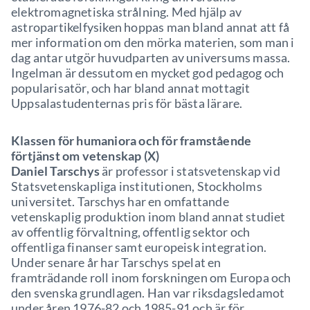
elektromagnetiska strålning. Med hjälp av
astropartikelfysiken hoppas man bland annat att få
mer information om den mörka materien, som man i
dag antar utgör huvudparten av universums massa.
Ingelman är dessutom en mycket god pedagog och
popularisatör, och har bland annat mottagit
Uppsalastudenternas pris för bästa lärare.
Klassen för humaniora och för framstående
förtjänst om vetenskap (X)
Daniel Tarschys
är professor i statsvetenskap vid
Statsvetenskapliga institutionen, Stockholms
universitet. Tarschys har en omfattande
vetenskaplig produktion inom bland annat studiet
av offentlig förvaltning, offentlig sektor och
offentliga finanser samt europeisk integration.
Under senare år har Tarschys spelat en
framträdande roll inom forskningen om Europa och
den svenska grundlagen. Han var riksdagsledamot
under åren 1976-82 och 1985-91 och är för