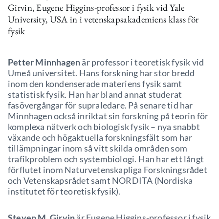
Girvin, Eugene Higgins-professor i fysik vid Yale
University, USA in i vetenskapsakademiens klass för
fysik
Petter Minnhagen
är professor i teoretisk fysik vid
Umeå universitet. Hans forskning har stor bredd
inom den kondenserade materiens fysik samt
statistisk fysik. Han har bland annat studerat
fasövergångar för supraledare. På senare tid har
Minnhagen också inriktat sin forskning på teorin för
komplexa nätverk och biologisk fysik – nya snabbt
växande och högaktuella forskningsfält som har
tillämpningar inom så vitt skilda områden som
trafikproblem och systembiologi. Han har ett långt
förflutet inom Naturvetenskapliga Forskningsrådet
och Vetenskapsrådet samt NORDITA (Nordiska
institutet för teoretisk fysik).
Steven M. Girvin
är Eugene Higgins-professor i fysik