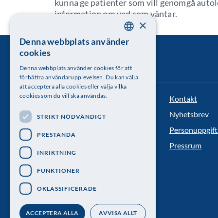
kunna ge patienter som vill genomgå auto
information om vad som väntar.
×
Denna webbplats använder
SWEDISH
cookies
ENGLISH
Denna webbplats använder cookies för att
förbättra användarupplevelsen. Du kan välja
att acceptera alla cookies eller välja vilka
cookies som du vill ska användas.
Kontakt
Kungl. Vetenskapsakademien
Nyhetsbrev
STRIKT NÖDVÄNDIGT
Besöksadress: Lilla Frescativägen 4A
Personuppgift
PRESTANDA
Telefon: 08-673 95 00
Pressrum
INRIKTNING
FUNKTIONER
OKLASSIFICERADE
ACCEPTERA ALLA
AVVISA ALLT