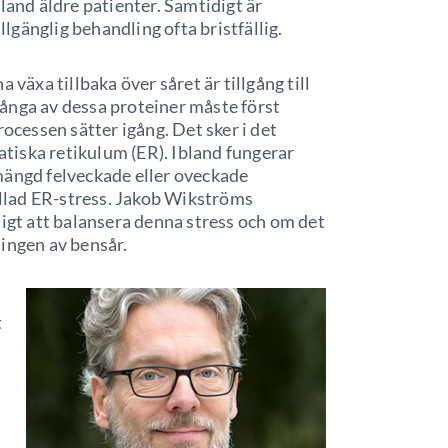
land äldre patienter. Samtidigt är
gänglig behandling ofta bristfällig.
 växa tillbaka över såret är tillgång till
ånga av dessa proteiner måste först
rocessen sätter igång. Det sker i det
iska retikulum (ER). Ibland fungerar
mängd felveckade eller oveckade
kallad ER-stress. Jakob Wikströms
ligt att balansera denna stress och om det
kningen av bensår.
t