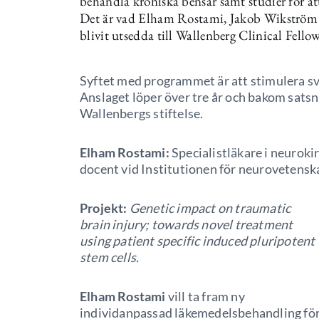
behandla kroniska bensår samt studier för a
Det är vad Elham Rostami, Jakob Wikström 
blivit utsedda till Wallenberg Clinical Fellows
Syftet med programmet är att stimulera sve
Anslaget löper över tre år och bakom sat
Wallenbergs stiftelse.
Elham Rostami:
Specialistläkare i neuroki
docent vid Institutionen för neurovetenska
Projekt:
Genetic impact on traumatic
brain injury; towards novel treatment
using patient specific induced pluripotent
stem cells.
Elham Rostami
vill ta fram ny
individanpassad läkemedelsbehandling fö