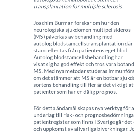
transplantation for multiple sclerosis.
Joachim Burman forskar om hur den
neurologiska sjukdomen multipel skleros
(MS) påverkas av behandling med
autolog blodstamcellstransplantation där
stamceller tas från patientens eget blod.
Autolog blodstamcellsbehandling har
visat sig ha god effekt och tros vara botan
MS. Med nya metoder studeras immunförsva
om det stämmer att MS är en botbar sjukd
sortens behandling till fler är det viktigt a
patienter som har en dålig prognos.
För detta ändamål skapas nya verktyg för 
underlag till risk- och prognosbedömningar
patientregister som finns i Sverige går de
och uppkomst av allvarliga biverkningar. 