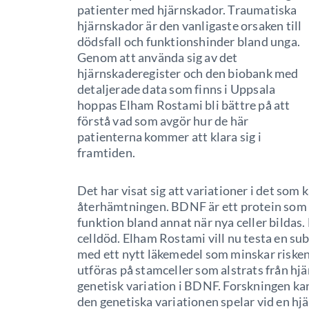
patienter med hjärnskador. Traumatiska
hjärnskador är den vanligaste orsaken till
dödsfall och funktionshinder bland unga.
Genom att använda sig av det
hjärnskaderegister och den biobank med
detaljerade data som finns i Uppsala
hoppas Elham Rostami bli bättre på att
förstå vad som avgör hur de här
patienterna kommer att klara sig i
framtiden.
Det har visat sig att variationer i det som
återhämtningen. BDNF är ett protein som fi
funktion bland annat när nya celler bildas.
celldöd. Elham Rostami vill nu testa en s
med ett nytt läkemedel som minskar risken
utföras på stamceller som alstrats från hj
genetisk variation i BDNF. Forskningen kan
den genetiska variationen spelar vid en h