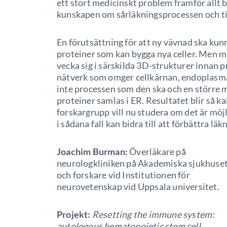
ett stort medicinskt problem framför allt b
kunskapen om sårläkningsprocessen och till
En förutsättning för att ny vävnad ska kunna
proteiner som kan bygga nya celler. Men m
vecka sig i särskilda 3D-strukturer innan p
nätverk som omger cellkärnan, endoplasmat
inte processen som den ska och en större 
proteiner samlas i ER. Resultatet blir så 
forskargrupp vill nu studera om det är möj
i sådana fall kan bidra till att förbättra lä
Joachim Burman:
Överläkare på
neurologkliniken på Akademiska sjukhuse
och forskare vid Institutionen för
neurovetenskap vid Uppsala universitet.
Projekt:
Resetting the immune system:
autologous hematopoietic stem cell