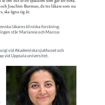
tt se om MS är en sjukdom som går att bota.
och Joachim Burman, de tre läkare som nu
, ska ägna sig åt.
nska läkares kliniska forskning.
sningen står Marianne och Marcus
rurgi vid Akademiska sjukhuset och
p vid Uppsala universitet.
r