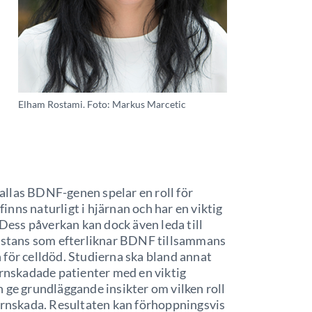
Elham Rostami. Foto: Markus Marcetic
 kallas BDNF-genen spelar en roll för
nns naturligt i hjärnan och har en viktig
 Dess påverkan kan dock även leda till
ubstans som efterliknar BDNF tillsammans
 för celldöd. Studierna ska bland annat
ärnskadade patienter med en viktig
 ge grundläggande insikter om vilken roll
järnskada. Resultaten kan förhoppningsvis