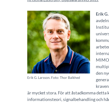
Erik G
avdeln
Instit
univers
kommun
arbete
interna
MIMO-s
multip
den ny
Erik G. Larsson. Foto: Thor Balkhed
genera
kraven
är mycket stora. För att åstadkomma detta
informationsteori, signalbehandling och h