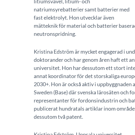
litiumsvavel, litium- och
natriumsyrebatterier samt batterier med
fast elektrolyt. Hon utvecklar även
mätteknik för material och batterier baser
neutronspridning.
Kristina Edström är mycket engagerad i und
doktorander och har genom åren haft ett an
universitet. Hon har dessutom ett stort in
annat koordinator för det storskaliga euro
2030+. Hon är också aktiv i uppbyggnaden 
Sweden (Base) där svenska lärosäten och fo
representanter för fordonsindustrin och ba
publicerat hundratals artiklar inom området,
dessutom två patent.
Kristina Edström, Uppsala universitet