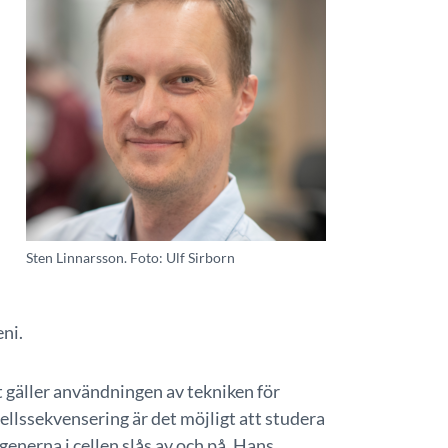
Sten Linnarsson. Foto: Ulf Sirborn
eni.
t gäller användningen av tekniken för
ellssekvensering är det möjligt att studera
 generna i cellen slås av och på. Hans