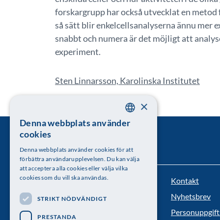
forskargrupp har också utvecklat en metod f
så sätt blir enkelcellsanalyserna ännu mer
snabbt och numera är det möjligt att analyse
experiment.
Sten Linnarsson, Karolinska Institutet
×
Denna webbplats använder
SWEDISH
cookies
ENGLISH
Denna webbplats använder cookies för att
förbättra användarupplevelsen. Du kan välja
att acceptera alla cookies eller välja vilka
cookies som du vill ska användas.
Kontakt
Kungl. Vetenskapsakademien
Nyhetsbrev
STRIKT NÖDVÄNDIGT
Besöksadress: Lilla Frescativägen 4A
Personuppgift
PRESTANDA