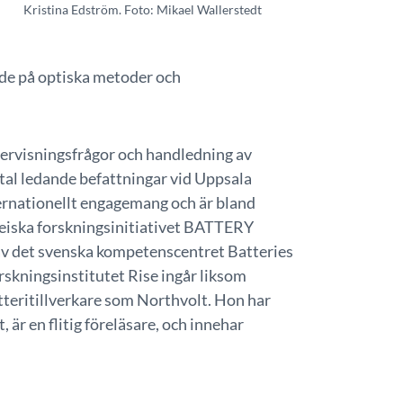
Kristina Edström. Foto: Mikael Wallerstedt
ade på optiska metoder och
ervisningsfrågor och handledning av
tal ledande befattningar vid Uppsala
ternationellt engagemang och är bland
peiska forskningsinitiativet BATTERY
av det svenska kompetenscentret Batteries
rskningsinstitutet Rise ingår liksom
tteritillverkare som Northvolt. Hon har
 är en flitig föreläsare, och innehar