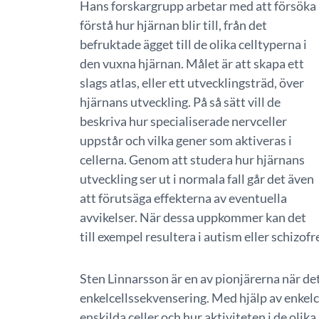
Hans forskargrupp arbetar med att försöka
förstå hur hjärnan blir till, från det
befruktade ägget till de olika celltyperna i
den vuxna hjärnan. Målet är att skapa ett
slags atlas, eller ett utvecklingsträd, över
hjärnans utveckling. På så sätt vill de
beskriva hur specialiserade nervceller
uppstår och vilka gener som aktiveras i
cellerna. Genom att studera hur hjärnans
utveckling ser ut i normala fall går det även
att förutsäga effekterna av eventuella
avvikelser. När dessa uppkommer kan det
till exempel resultera i autism eller schizofr
Sten Linnarsson är en av pionjärerna när de
enkelcellssekvensering. Med hjälp av enkelc
enskilda celler och hur aktiviteten i de olika