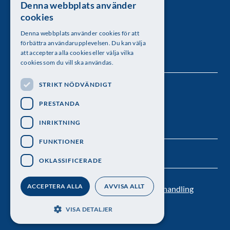
Denna webbplats använder
SWEDISH
Kungl. Vetenskapsakademien
cookies
ENGLISH
Besöksadress: Lilla Frescativägen 4A
Denna webbplats använder cookies för att
förbättra användarupplevelsen. Du kan välja
Telefon: 08-673 95 00
att acceptera alla cookies eller välja vilka
cookies som du vill ska användas.
STRIKT NÖDVÄNDIGT
Följ oss
PRESTANDA
INRIKTNING
FUNKTIONER
OKLASSIFICERADE
ACCEPTERA ALLA
AVVISA ALLT
Kontakt
Nyhetsbrev
Personuppgiftsbehandling
Pressrum
VISA DETALJER