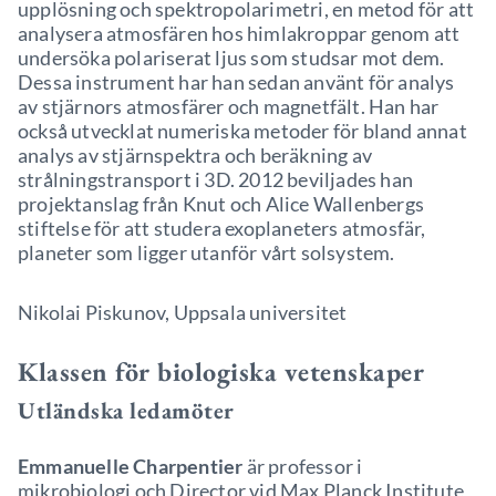
upplösning och spektropolarimetri, en metod för att
analysera atmosfären hos himlakroppar genom att
undersöka polariserat ljus som studsar mot dem.
Dessa instrument har han sedan använt för analys
av stjärnors atmosfärer och magnetfält. Han har
också utvecklat numeriska metoder för bland annat
analys av stjärnspektra och beräkning av
strålningstransport i 3D. 2012 beviljades han
projektanslag från Knut och Alice Wallenbergs
stiftelse för att studera exoplaneters atmosfär,
planeter som ligger utanför vårt solsystem.
Nikolai Piskunov, Uppsala universitet
Klassen för biologiska vetenskaper
Utländska ledamöter
Emmanuelle Charpentier
är professor i
mikrobiologi och Director vid Max Planck Institute