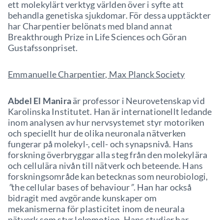
ett molekylärt verktyg världen över i syfte att
behandla genetiska sjukdomar. För dessa upptäckter
har Charpentier belönats med bland annat
Breakthrough Prize in Life Sciences och Göran
Gustafssonpriset.
Emmanuelle Charpentier, Max Planck Society
Abdel El Manira
är professor i Neurovetenskap vid
Karolinska Institutet. Han är internationellt ledande
inom analysen av hur nervsystemet styr motoriken
och speciellt hur de olika neuronala nätverken
fungerar på molekyl-, cell- och synapsnivå. Hans
forskning överbryggar alla steg från den molekylära
och cellulära nivån till nätverk och beteende. Hans
forskningsområde kan betecknas som neurobiologi,
”
the cellular bases of behaviour
”
. Han har också
bidragit med avgörande kunskaper om
mekanismerna för plasticitet inom de neurala
nätverk som styr lokomotion. Hans studier har