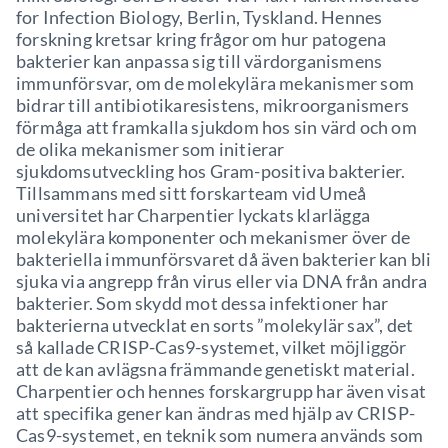
for Infection Biology, Berlin, Tyskland. Hennes
forskning kretsar kring frågor om hur patogena
bakterier kan anpassa sig till värdorganismens
immunförsvar, om de molekylära mekanismer som
bidrar till antibiotikaresistens, mikroorganismers
förmåga att framkalla sjukdom hos sin värd och om
de olika mekanismer som initierar
sjukdomsutveckling hos Gram-positiva bakterier.
Tillsammans med sitt forskarteam vid Umeå
universitet har Charpentier lyckats klarlägga
molekylära komponenter och mekanismer över de
bakteriella immunförsvaret då även bakterier kan bli
sjuka via angrepp från virus eller via DNA från andra
bakterier. Som skydd mot dessa infektioner har
bakterierna utvecklat en sorts ”molekylär sax”, det
så kallade CRISP-Cas9-systemet, vilket möjliggör
att de kan avlägsna främmande genetiskt material.
Charpentier och hennes forskargrupp har även visat
att specifika gener kan ändras med hjälp av CRISP-
Cas9-systemet, en teknik som numera används som