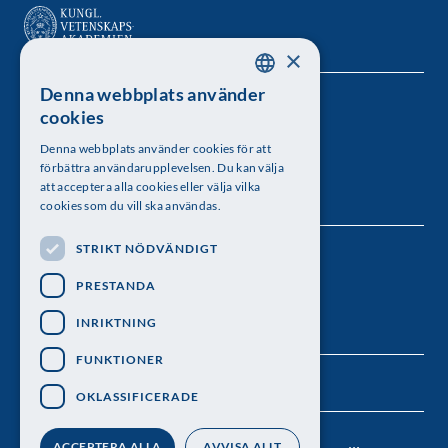
×
Denna webbplats använder
SWEDISH
Kungl. Vetenskapsakademien
cookies
ENGLISH
Besöksadress: Lilla Frescativägen 4A
Denna webbplats använder cookies för att
förbättra användarupplevelsen. Du kan välja
Telefon: 08-673 95 00
att acceptera alla cookies eller välja vilka
cookies som du vill ska användas.
STRIKT NÖDVÄNDIGT
Följ oss
PRESTANDA
INRIKTNING
FUNKTIONER
OKLASSIFICERADE
ACCEPTERA ALLA
AVVISA ALLT