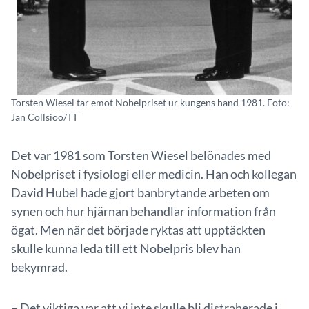
Torsten Wiesel tar emot Nobelpriset ur kungens hand 1981. Foto:
Jan Collsiöö/TT
Det var 1981 som Torsten Wiesel belönades med
Nobelpriset i fysiologi eller medicin. Han och kollegan
David Hubel hade gjort banbrytande arbeten om
synen och hur hjärnan behandlar information från
ögat. Men när det började ryktas att upptäckten
skulle kunna leda till ett Nobelpris blev han
bekymrad.
– Det viktiga var att vi inte skulle bli distraherade i