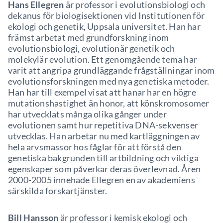
Hans Ellegren
är professor i evolutionsbiologi och
dekanus för biologisektionen vid Institutionen för
ekologi och genetik, Uppsala universitet. Han har
främst arbetat med grundforskning inom
evolutionsbiologi, evolutionär genetik och
molekylär evolution. Ett genomgående tema har
varit att angripa grundläggande frågställningar inom
evolutionsforskningen med nya genetiska metoder.
Han har till exempel visat att hanar har en högre
mutationshastighet än honor, att könskromosomer
har utvecklats många olika gånger under
evolutionen samt hur repetitiva DNA-sekvenser
utvecklas. Han arbetar nu med kartläggningen av
hela arvsmassor hos fåglar för att förstå den
genetiska bakgrunden till artbildning och viktiga
egenskaper som påverkar deras överlevnad. Åren
2000-2005 innehade Ellegren en av akademiens
särskilda forskartjänster.
Bill Hansson
är professor i kemisk ekologi och