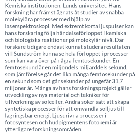
Kemiska institutionen, Lunds universitet. Hans
forskning har främst ägnats åt studier av snabba
molekylära processer med hjälp av
laserspektroskopi. Med extremt korta ljuspulser kan
hans forskarlag följa händelseförloppet i kemiska
och biologiska reaktioner på molekylär nivå. Där
forskare tidigare endast kunnat studera resultaten
vill Sundström kunna se hela förloppet i processer
som kan vara över på några femtosekunder. En
femtosekund är en miljondels miljarddels sekund,
som jämförelse går det lika många femtosekunder på
en sekund som det går sekunder på ungefär 31,7
miljoner år. Många av hans forskningsprojekt gäller
utveckling av nya material och tekniker för
tillverkning av solceller. Andra söker sätt att skapa
syntetiska processer för att omvandla solljus till
lagringsbar energi. Ljusdrivna processer i
fotosyntesen och hudpigmentens fotokemi är
ytterligare forskningsområden.