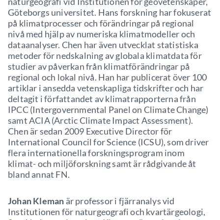
naturgeografi vid Institutionen för geovetenskaper,
Göteborgs universitet. Hans forskning har fokuserat
på klimatprocesser och förändringar på regional
nivå med hjälp av numeriska klimatmodeller och
dataanalyser. Chen har även utvecklat statistiska
metoder för nedskalning av globala klimatdata för
studier av påverkan från klimatförändringar på
regional och lokal nivå. Han har publicerat över 100
artiklar i ansedda vetenskapliga tidskrifter och har
deltagit i författandet av klimatrapporterna från
IPCC (Intergovernmental Panel on Climate Change)
samt ACIA (Arctic Climate Impact Assessment).
Chen är sedan 2009 Executive Director för
International Council for Science (ICSU), som driver
flera internationella forskningsprogram inom
klimat- och miljöforskning samt är rådgivande åt
bland annat FN.
Johan Kleman
är professor i fjärranalys vid
Institutionen för naturgeografi och kvartärgeologi,