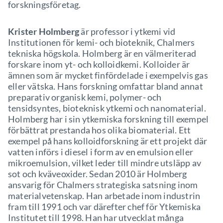
forskningsföretag.
Krister Holmberg
är professor i ytkemi vid
Institutionen för kemi- och bioteknik, Chalmers
tekniska högskola. Holmberg är en välmeriterad
forskare inom yt- och kolloidkemi. Kolloider är
ämnen som är mycket finfördelade i exempelvis gas
eller vätska. Hans forskning omfattar bland annat
preparativ organisk kemi, polymer- och
tensidsyntes, bioteknisk ytkemi och nanomaterial.
Holmberg har i sin ytkemiska forskning till exempel
förbättrat prestanda hos olika biomaterial. Ett
exempel på hans kolloidforskning är ett projekt där
vatten införs i diesel i form av en emulsion eller
mikroemulsion, vilket leder till mindre utsläpp av
sot och kväveoxider. Sedan 2010 är Holmberg
ansvarig för Chalmers strategiska satsning inom
materialvetenskap. Han arbetade inom industrin
fram till 1991 och var därefter chef för Ytkemiska
Institutet till 1998. Han har utvecklat många