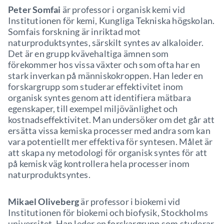
Peter Somfai
är professor i organisk kemi vid
Institutionen för kemi, Kungliga Tekniska högskolan.
Somfais forskning är inriktad mot
naturproduktsyntes, särskilt syntes av alkaloider.
Det är en grupp kvävehaltiga ämnen som
förekommer hos vissa växter och som ofta har en
stark inverkan på människokroppen. Han leder en
forskargrupp som studerar effektivitet inom
organisk syntes genom att identifiera mätbara
egenskaper, till exempel miljövänlighet och
kostnadseffektivitet. Man undersöker om det går att
ersätta vissa kemiska processer med andra som kan
vara potentiellt mer effektiva för syntesen. Målet är
att skapa ny metodologi för organisk syntes för att
på kemisk väg kontrollera hela processer inom
naturproduktsyntes.
Mikael Oliveberg
är professor i biokemi vid
Institutionen för biokemi och biofysik, Stockholms
universitet. Han leder en forskargrupp som studerar