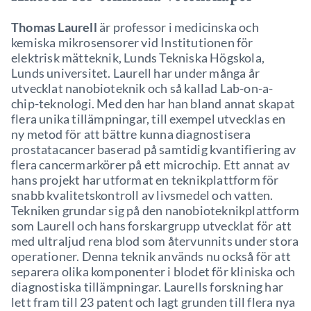
Thomas Laurell
är professor i medicinska och
kemiska mikrosensorer vid Institutionen för
elektrisk mätteknik, Lunds Tekniska Högskola,
Lunds universitet. Laurell har under många år
utvecklat nanobioteknik och så kallad Lab-on-a-
chip-teknologi. Med den har han bland annat skapat
flera unika tillämpningar, till exempel utvecklas en
ny metod för att bättre kunna diagnostisera
prostatacancer baserad på samtidig kvantifiering av
flera cancermarkörer på ett microchip. Ett annat av
hans projekt har utformat en teknikplattform för
snabb kvalitetskontroll av livsmedel och vatten.
Tekniken grundar sig på den nanobioteknikplattform
som Laurell och hans forskargrupp utvecklat för att
med ultraljud rena blod som återvunnits under stora
operationer. Denna teknik används nu också för att
separera olika komponenter i blodet för kliniska och
diagnostiska tillämpningar. Laurells forskning har
lett fram till 23 patent och lagt grunden till flera nya