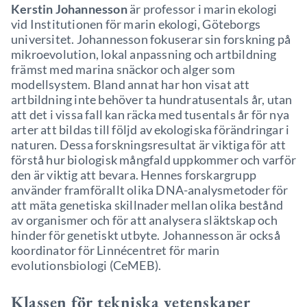
Kerstin Johannesson
är professor i marin ekologi
vid Institutionen för marin ekologi, Göteborgs
universitet. Johannesson fokuserar sin forskning på
mikroevolution, lokal anpassning och artbildning
främst med marina snäckor och alger som
modellsystem. Bland annat har hon visat att
artbildning inte behöver ta hundratusentals år, utan
att det i vissa fall kan räcka med tusentals år för nya
arter att bildas till följd av ekologiska förändringar i
naturen. Dessa forskningsresultat är viktiga för att
förstå hur biologisk mångfald uppkommer och varför
den är viktig att bevara. Hennes forskargrupp
använder framförallt olika DNA-analysmetoder för
att mäta genetiska skillnader mellan olika bestånd
av organismer och för att analysera släktskap och
hinder för genetiskt utbyte. Johannesson är också
koordinator för Linnécentret för marin
evolutionsbiologi (CeMEB).
Klassen för tekniska vetenskaper