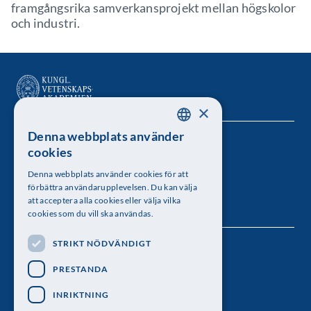
framgångsrika samverkansprojekt mellan högskolor
och industri.
×
Denna webbplats använder
SWEDISH
Kungl. Vetenskapsakademien
cookies
ENGLISH
Besöksadress: Lilla Frescativägen 4A
Denna webbplats använder cookies för att
förbättra användarupplevelsen. Du kan välja
Telefon: 08-673 95 00
att acceptera alla cookies eller välja vilka
cookies som du vill ska användas.
STRIKT NÖDVÄNDIGT
Följ oss
PRESTANDA
INRIKTNING