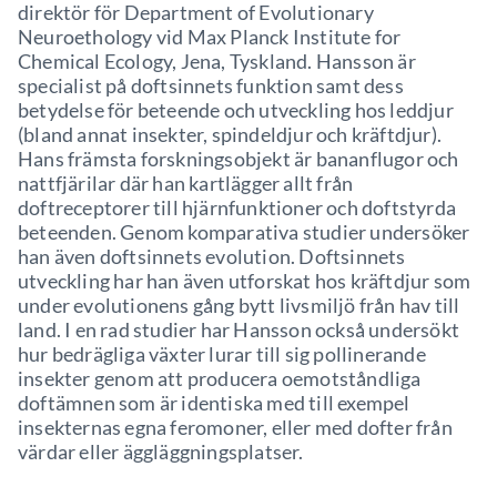
direktör för Department of Evolutionary
Neuroethology vid Max Planck Institute for
Chemical Ecology, Jena, Tyskland. Hansson är
specialist på doftsinnets funktion samt dess
betydelse för beteende och utveckling hos leddjur
(bland annat insekter, spindeldjur och kräftdjur).
Hans främsta forskningsobjekt är bananflugor och
nattfjärilar där han kartlägger allt från
doftreceptorer till hjärnfunktioner och doftstyrda
beteenden. Genom komparativa studier undersöker
han även doftsinnets evolution. Doftsinnets
utveckling har han även utforskat hos kräftdjur som
under evolutionens gång bytt livsmiljö från hav till
land. I en rad studier har Hansson också undersökt
hur bedrägliga växter lurar till sig pollinerande
insekter genom att producera oemotståndliga
doftämnen som är identiska med till exempel
insekternas egna feromoner, eller med dofter från
värdar eller äggläggningsplatser.