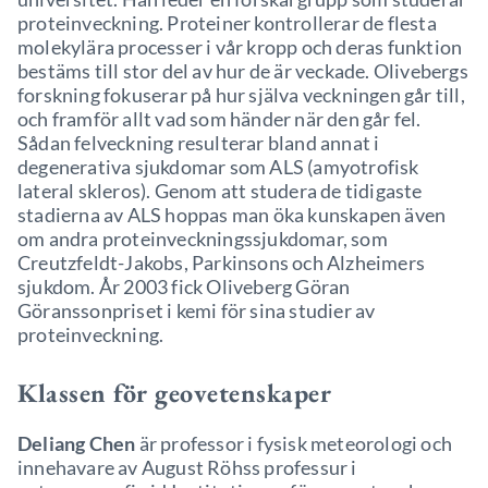
proteinveckning. Proteiner kontrollerar de flesta
molekylära processer i vår kropp och deras funktion
bestäms till stor del av hur de är veckade. Olivebergs
forskning fokuserar på hur själva veckningen går till,
och framför allt vad som händer när den går fel.
Sådan felveckning resulterar bland annat i
degenerativa sjukdomar som ALS (amyotrofisk
lateral skleros). Genom att studera de tidigaste
stadierna av ALS hoppas man öka kunskapen även
om andra proteinveckningssjukdomar, som
Creutzfeldt-Jakobs, Parkinsons och Alzheimers
sjukdom. År 2003 fick Oliveberg Göran
Göranssonpriset i kemi för sina studier av
proteinveckning.
Klassen för geovetenskaper
Deliang Chen
är professor i fysisk meteorologi och
innehavare av August Röhss professur i