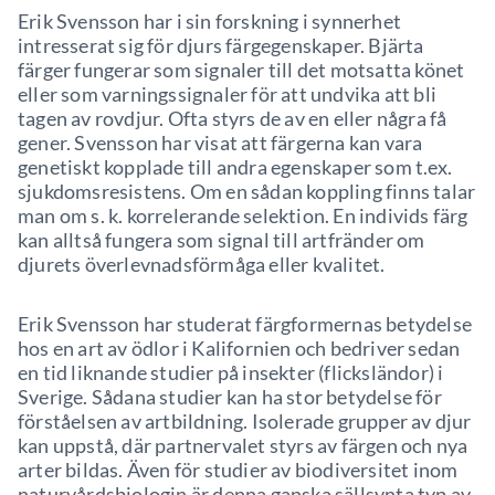
Erik Svensson har i sin forskning i synnerhet
intresserat sig för djurs färgegenskaper. Bjärta
färger fungerar som signaler till det motsatta könet
eller som varningssignaler för att undvika att bli
tagen av rovdjur. Ofta styrs de av en eller några få
gener. Svensson har visat att färgerna kan vara
genetiskt kopplade till andra egenskaper som t.ex.
sjukdomsresistens. Om en sådan koppling finns talar
man om s. k. korrelerande selektion. En individs färg
kan alltså fungera som signal till artfränder om
djurets överlevnadsförmåga eller kvalitet.
Erik Svensson har studerat färgformernas betydelse
hos en art av ödlor i Kalifornien och bedriver sedan
en tid liknande studier på insekter (flicksländor) i
Sverige. Sådana studier kan ha stor betydelse för
förståelsen av artbildning. Isolerade grupper av djur
kan uppstå, där partnervalet styrs av färgen och nya
arter bildas. Även för studier av biodiversitet inom
naturvårdsbiologin är denna ganska sällsynta typ av