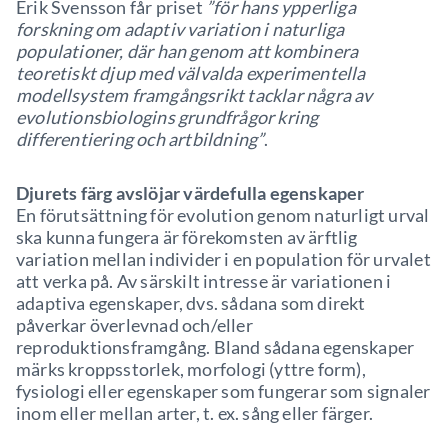
Erik Svensson får priset
”för hans ypperliga
forskning om adaptiv variation i naturliga
populationer, där han genom att kombinera
teoretiskt djup med välvalda experimentella
modellsystem framgångsrikt tacklar några av
evolutionsbiologins grundfrågor kring
differentiering och artbildning”
.
Djurets färg avslöjar värdefulla egenskaper
En förutsättning för evolution genom naturligt urval
ska kunna fungera är förekomsten av ärftlig
variation mellan individer i en population för urvalet
att verka på. Av särskilt intresse är variationen i
adaptiva egenskaper, dvs. sådana som direkt
påverkar överlevnad och/eller
reproduktionsframgång. Bland sådana egenskaper
märks kroppsstorlek, morfologi (yttre form),
fysiologi eller egenskaper som fungerar som signaler
inom eller mellan arter, t. ex. sång eller färger.