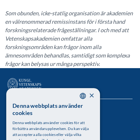
Som obunden, icke-statlig organisation är akademien
en välrenommerad remissinstans för i första hand
forskningsrelaterade frågeställningar. I och med att
Vetenskapsakademien omfattar alla
forskningsområden kan frågor inom alla
ämnesområden behandlas, samtidigt som komplexa
frågor kan belysas ur många perspektiv.
×
Denna webbplats använder
SWEDISH
Kungl. Vetenskapsakademien
cookies
ENGLISH
Besöksadress: Lilla Frescativägen 4A
Denna webbplats använder cookies för att
förbättra användarupplevelsen. Du kan välja
Telefon: 08-673 95 00
att acceptera alla cookies eller välja vilka