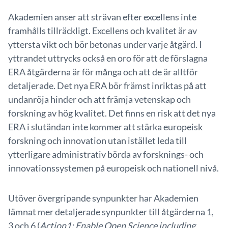
Akademien anser att strävan efter excellens inte
framhålls tillräckligt. Excellens och kvalitet är av
yttersta vikt och bör betonas under varje åtgärd. I
yttrandet uttrycks också en oro för att de förslagna
ERA åtgärderna är för många och att de är alltför
detaljerade. Det nya ERA bör främst inriktas på att
undanröja hinder och att främja vetenskap och
forskning av hög kvalitet. Det finns en risk att det nya
ERA i slutändan inte kommer att stärka europeisk
forskning och innovation utan istället leda till
ytterligare administrativ börda av forsknings- och
innovationssystemen på europeisk och nationell nivå.
Utöver övergripande synpunkter har Akademien
lämnat mer detaljerade synpunkter till åtgärderna 1,
3 och 6 (
Action1: Enable Open Science including