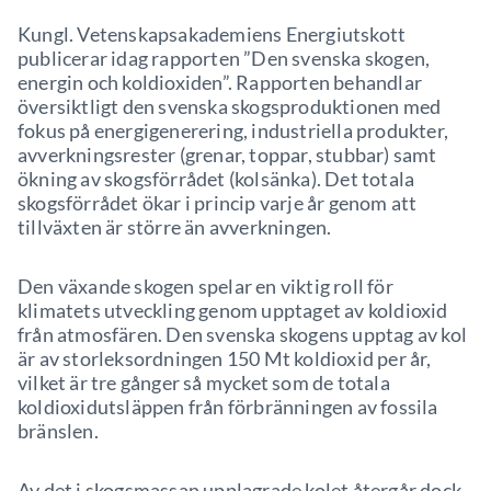
Kungl. Vetenskapsakademiens Energiutskott
publicerar idag rapporten ”Den svenska skogen,
energin och koldioxiden”. Rapporten behandlar
översiktligt den svenska skogsproduktionen med
fokus på energigenerering, industriella produkter,
avverkningsrester (grenar, toppar, stubbar) samt
ökning av skogsförrådet (kolsänka). Det totala
skogsförrådet ökar i princip varje år genom att
tillväxten är större än avverkningen.
Den växande skogen spelar en viktig roll för
klimatets utveckling genom upptaget av koldioxid
från atmosfären. Den svenska skogens upptag av kol
är av storleksordningen 150 Mt koldioxid per år,
vilket är tre gånger så mycket som de totala
koldioxidutsläppen från förbränningen av fossila
bränslen.
Av det i skogsmassan upplagrade kolet återgår dock