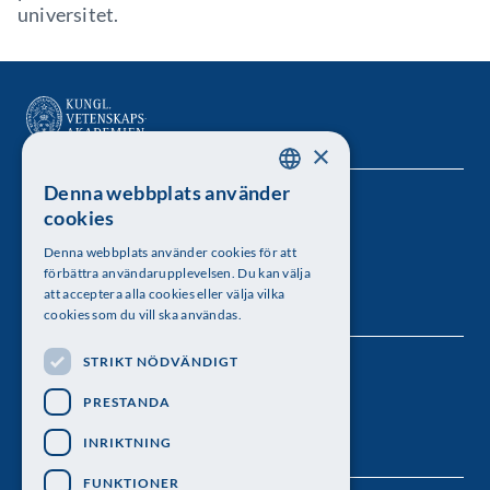
universitet.
×
Denna webbplats använder
SWEDISH
Kungl. Vetenskapsakademien
cookies
ENGLISH
Besöksadress: Lilla Frescativägen 4A
Denna webbplats använder cookies för att
förbättra användarupplevelsen. Du kan välja
Telefon: 08-673 95 00
att acceptera alla cookies eller välja vilka
cookies som du vill ska användas.
STRIKT NÖDVÄNDIGT
Följ oss
PRESTANDA
INRIKTNING
FUNKTIONER