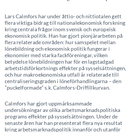
Lars Calmfors har under åttio- och nittiotalen gett
flera viktiga bidrag till nationalekonomisk forskning
kring centrala frågor inom svensk och europeisk
ekonomisk politik. Han har gjort pionjärarbeten på
flera relaterade områden: hur samspelet mellan
lönebildning och ekonomisk politik fungerar i
ekonomier med starka fackföreningar, vilken
betydelse lönebildningen har för en lagstadgad
arbetstidsförkortnings effekter på sysselsättningen,
och hur makroekonomiska utfall är relaterade till
centraliseringsgraden i löneförhandlingarna – den
”puckelformade” s.k. Calmfors-Driffillkurvan.
Calmfors har gjort uppmärksammade
undersökningar av olika arbetsmarknadspolitiska
programs effekter på sysselsättningen. Under de
senaste åren har han presenterat flera nya resultat
kring arbetsmarknadspolitik innanför och utanför