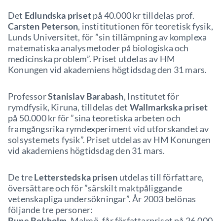
Det
Edlundska priset
på 40.000 kr tilldelas prof.
Carsten Peterson
, instititutionen för teoretisk fysik,
Lunds Universitet, för ”sin tillämpning av komplexa
matematiska analysmetoder på biologiska och
medicinska problem”. Priset utdelas av HM
Konungen vid akademiens högtidsdag den 31 mars.
Professor
Stanislav Barabash
, Institutet för
rymdfysik, Kiruna, tilldelas det
Wallmarkska priset
på 50.000 kr för ”sina teoretiska arbeten och
framgångsrika rymdexperiment vid utforskandet av
solsystemets fysik”. Priset utdelas av HM Konungen
vid akademiens högtidsdag den 31 mars.
De tre
Letterstedska prisen
utdelas till författare,
översättare och för ”särskilt maktpåliggande
vetenskapliga undersökningar”. År 2003 belönas
följande tre personer:
Rune Bokholm
, Malmö, får författarpriset på 26.000