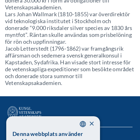
donera 30.000 kr i form av obligationer till
Vetenskapsakademien.
Lars Johan Wallmark (1810-1855) var överdirektör
vid teknologiska institutet i Stockholm och
donerade ”9.000 riksdaler silver species av 1830 års
myntfot”. Räntan skulle användas som prisbelöning
för rön och uppfinningar.
Jacob Letterstedt (1796-1862) var framgångsrik
affärsman och sedemera svensk generalkonsul i
Kapstaden, Sydafrika. Han visade stort intresse för
de vetenskapliga expeditioner som besökte området
och donerade stora summor till
Vetenskapsakademien.
×
Denna webbplats använder
SWEDISH
Kungl. Vetenskapsakademien