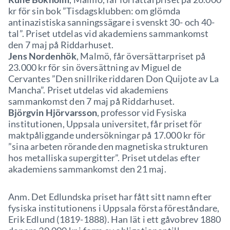
kr för sin bok ”Tisdagsklubben: om glömda
antinazistiska sanningssägare i svenskt 30- och 40-
tal”. Priset utdelas vid akademiens sammankomst
den 7 maj på Riddarhuset.
Jens Nordenhök
, Malmö, får översättarpriset på
23.000 kr för sin översättning av Miguel de
Cervantes ”Den snillrike riddaren Don Quijote av La
Mancha”. Priset utdelas vid akademiens
sammankomst den 7 maj på Riddarhuset.
Björgvin Hjörvarsson
, professor vid Fysiska
institutionen, Uppsala universitet, får priset för
maktpåliggande undersökningar på 17.000 kr för
”sina arbeten rörande den magnetiska strukturen
hos metalliska supergitter”. Priset utdelas efter
akademiens sammankomst den 21 maj.
Anm. Det Edlundska priset har fått sitt namn efter
fysiska institutionens i Uppsala första föreståndare,
Erik Edlund (1819-1888). Han lät i ett gåvobrev 1880