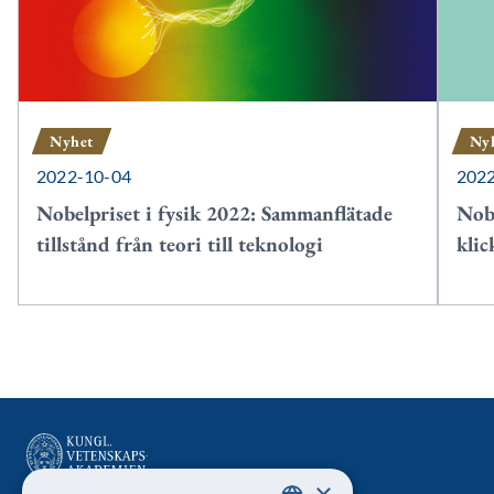
Nyhet
Ny
2022-10-04
202
Nobelpriset i fysik 2022: Sammanflätade
Nobe
tillstånd från teori till teknologi
klic
×