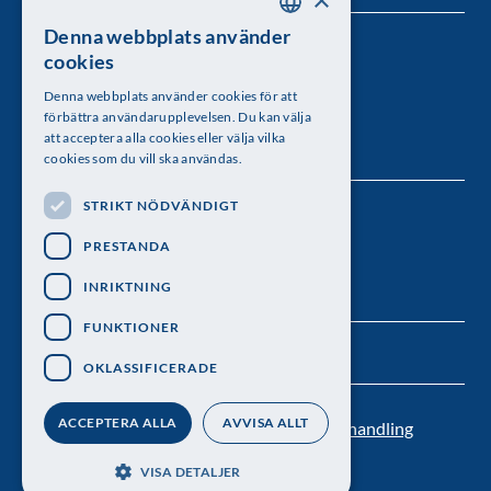
Denna webbplats använder
SWEDISH
Kungl. Vetenskapsakademien
cookies
ENGLISH
Besöksadress: Lilla Frescativägen 4A
Denna webbplats använder cookies för att
förbättra användarupplevelsen. Du kan välja
Telefon: 08-673 95 00
att acceptera alla cookies eller välja vilka
cookies som du vill ska användas.
STRIKT NÖDVÄNDIGT
Följ oss
PRESTANDA
INRIKTNING
FUNKTIONER
OKLASSIFICERADE
ACCEPTERA ALLA
AVVISA ALLT
Kontakt
Nyhetsbrev
Personuppgiftsbehandling
Pressrum
VISA DETALJER