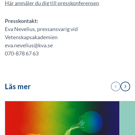
Här anmäler du dig till presskonferensen
Presskontakt:
Eva Nevelius, pressansvarig vid
Vetenskapsakademien
eva.nevelius@kva.se
070-878 67 63
1
Läs mer
FÖREGÅENDE
NÄSTA
/
3