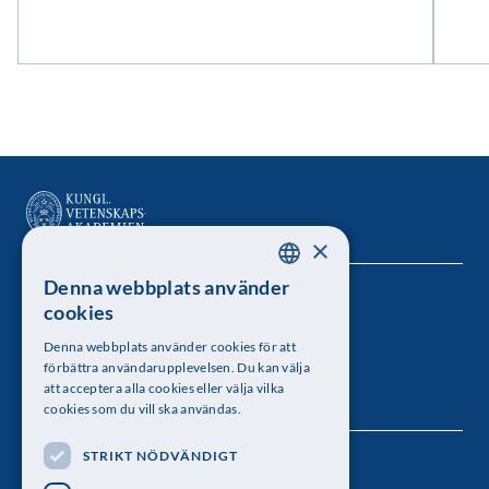
×
Denna webbplats använder
SWEDISH
Kungl. Vetenskapsakademien
cookies
ENGLISH
Besöksadress: Lilla Frescativägen 4A
Denna webbplats använder cookies för att
förbättra användarupplevelsen. Du kan välja
Telefon: 08-673 95 00
att acceptera alla cookies eller välja vilka
cookies som du vill ska användas.
STRIKT NÖDVÄNDIGT
Följ oss