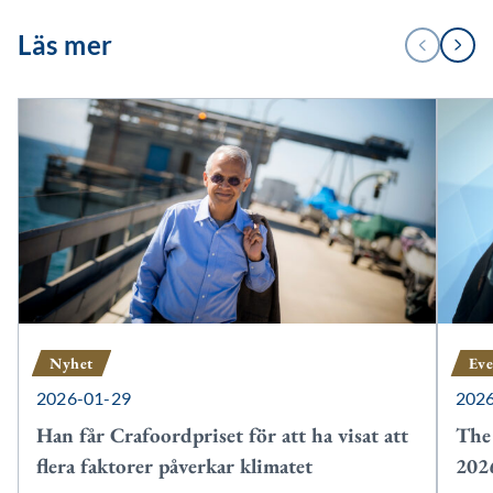
1
Läs mer
FÖREGÅENDE
NÄSTA
/
3
Nyhet
Ev
2026-01-29
202
Han får Crafoordpriset för att ha visat att
The 
flera faktorer påverkar klimatet
202