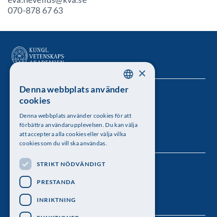
070-878 67 63
×
Denna webbplats använder
SWEDISH
Kungl. Vetenskapsakademien
cookies
ENGLISH
Besöksadress: Lilla Frescativägen 4A
Denna webbplats använder cookies för att
förbättra användarupplevelsen. Du kan välja
Telefon: 08-673 95 00
att acceptera alla cookies eller välja vilka
cookies som du vill ska användas.
STRIKT NÖDVÄNDIGT
Följ oss
PRESTANDA
INRIKTNING