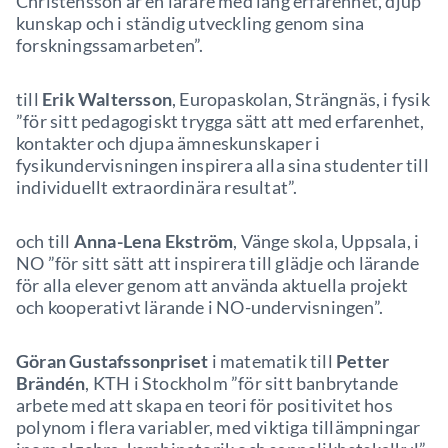
Christensson är en lärare med lång erfarenhet, djup
kunskap och i ständig utveckling genom sina
forskningssamarbeten”.
till
Erik Waltersson
, Europaskolan, Strängnäs, i fysik
”för sitt pedagogiskt trygga sätt att med erfarenhet,
kontakter och djupa ämneskunskaper i
fysikundervisningen inspirera alla sina studenter till
individuellt extraordinära resultat”.
och till
Anna-Lena Ekström
, Vänge skola, Uppsala, i
NO ”för sitt sätt att inspirera till glädje och lärande
för alla elever genom att använda aktuella projekt
och kooperativt lärande i NO-undervisningen”.
Göran Gustafssonpriset
i matematik till
Petter
Brändén
, KTH i Stockholm ”för sitt banbrytande
arbete med att skapa en teori för positivitet hos
polynom i flera variabler, med viktiga tillämpningar