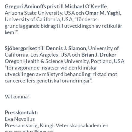
Gregori Aminoffs pris
till
Michael O’Keeffe
,
Arizona State University, USA och
Omar M. Yaghi
,
University of California, USA, ”för deras
grundläggande bidrag till utvecklingen av retikulär
kemi”.
Sjöbergpriset
till
Dennis J. Slamon
, University of
California, Los Angeles, USA och
Brian J. Druker
Oregon Health & Science University, Portland, USA
”för avgörande insatser vid den kliniska
utvecklingen av målstyrd behandling, riktad mot
cancercellers genetiska förändringar”.
Välkomna!
Presskontakt:
Eva Nevelius
Pressansvarig, Kungl. Vetenskapsakademien
eva.nevelius@kva.se