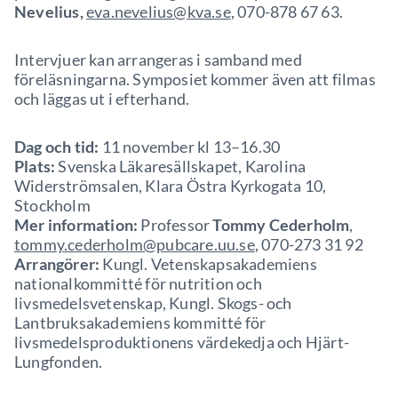
Nevelius,
eva.nevelius@kva.se
, 070-878 67 63.
Intervjuer kan arrangeras i samband med
föreläsningarna. Symposiet kommer även att filmas
och läggas ut i efterhand.
Dag och tid:
11 november kl 13–16.30
Plats:
Svenska Läkaresällskapet, Karolina
Widerströmsalen, Klara Östra Kyrkogata 10,
Stockholm
Mer information:
Professor
Tommy Cederholm
,
tommy.cederholm@pubcare.uu.se
, 070-273 31 92
Arrangörer:
Kungl. Vetenskapsakademiens
nationalkommitté för nutrition och
livsmedelsvetenskap, Kungl. Skogs- och
Lantbruksakademiens kommitté för
livsmedelsproduktionens värdekedja och Hjärt-
Lungfonden.