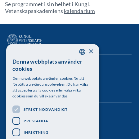
Se programmet i sin helhet i Kungl.
Vetenskapsakademiens
kalendarium
×
Denna webbplats använder
SWEDISH
Kungl. Vetenskapsakademien
cookies
ENGLISH
Besöksadress: Lilla Frescativägen 4A
Denna webbplats använder cookies för att
förbättra användarupplevelsen. Du kan välja
Telefon: 08-673 95 00
att acceptera alla cookies eller välja vilka
cookies som du vill ska användas.
STRIKT NÖDVÄNDIGT
Följ oss
PRESTANDA
INRIKTNING